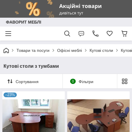
ФАВОРИТ МЕБЛІ
Товари та посуги
Офісні меблі
Кутові столи
Кутов
Кутові столи з тумбами
Сортування
0
Фільтри
–23%