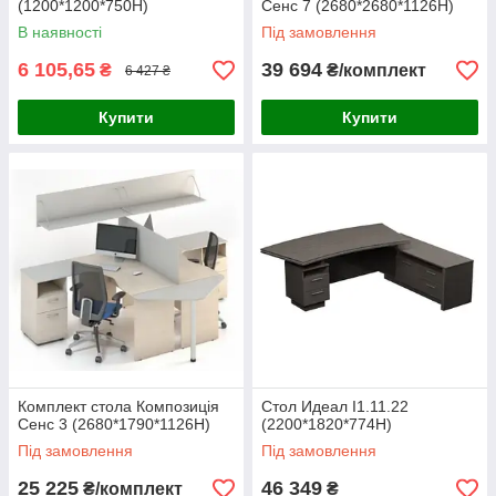
(1200*1200*750Н)
Сенс 7 (2680*2680*1126H)
В наявності
Під замовлення
6 105,65
39 694
₴
₴/комплект
6 427 ₴
Купити
Купити
Комплект стола Композиція
Стол Идеал I1.11.22
Сенс 3 (2680*1790*1126H)
(2200*1820*774Н)
Під замовлення
Під замовлення
25 225
46 349
₴/комплект
₴