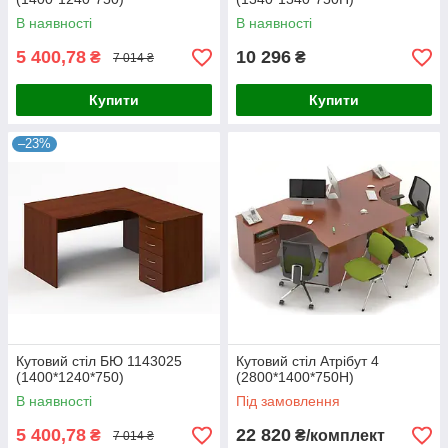
В наявності
В наявності
5 400,78
10 296
₴
₴
7 014 ₴
Купити
Купити
–23%
Кутовий стіл БЮ 1143025
Кутовий стіл Атрібут 4
(1400*1240*750)
(2800*1400*750Н)
В наявності
Під замовлення
5 400,78
22 820
₴
₴/комплект
7 014 ₴