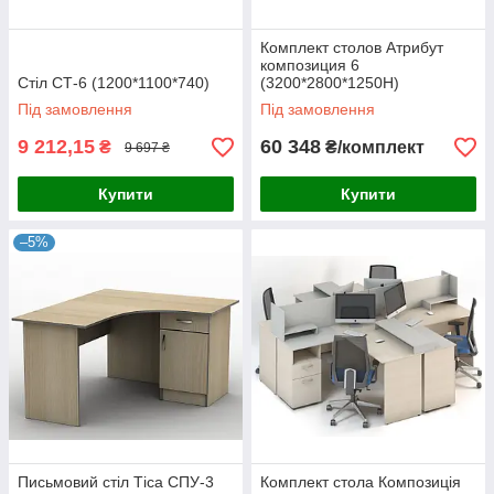
Комплект столов Атрибут
композиция 6
Стіл СТ-6 (1200*1100*740)
(3200*2800*1250H)
Під замовлення
Під замовлення
9 212,15
60 348
₴
₴/комплект
9 697 ₴
Купити
Купити
–5%
Письмовий стіл Тіса СПУ-3
Комплект стола Композиція