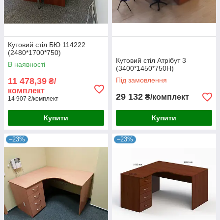
Кутовий стіл БЮ 114222
(2480*1700*750)
Кутовий стіл Атрібут 3
В наявності
(3400*1450*750Н)
11 478,39
Під замовлення
₴/
комплект
29 132
₴/комплект
14 907 ₴/комплект
Купити
Купити
–23%
–23%