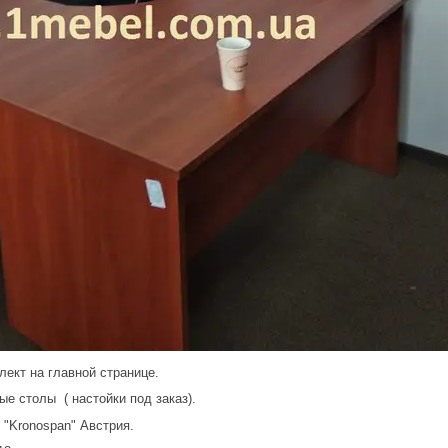
лект на главной странице.
ые столы ( настойки под заказ).
"Kronospan" Австрия.