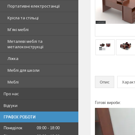
Портативні електростанції
Крісла та стільці
М`які меблі
Металеві меблі та
металоконструкції
Ліжка
Меблі для школи
Опис
Харак
Меблі
Про нас
Готові вироби:
Відгуки
ГРАФІК РОБОТИ
Понеділок
09:00
18:00