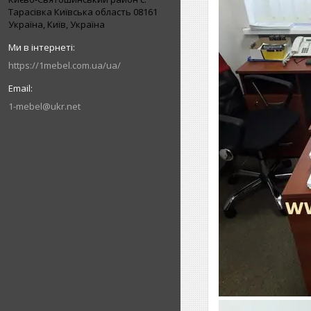
Тарасівка Київська область 08161
Україна, Київ, Україна
https://1mebel.com.ua/ua/
1-mebel@ukr.net