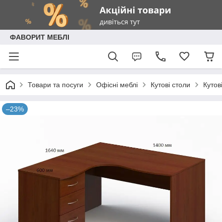
ФАВОРИТ МЕБЛІ
Товари та посуги
Офісні меблі
Кутові столи
Кутов
–23%