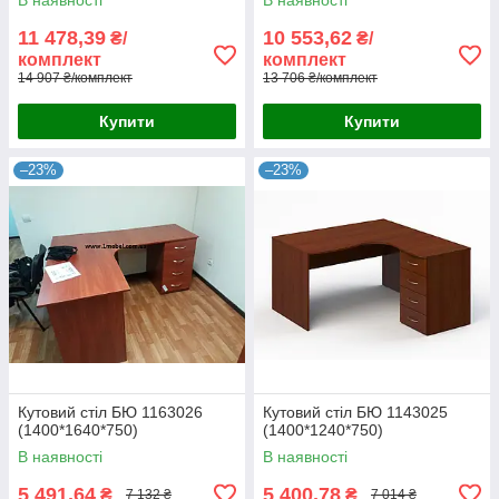
11 478,39
10 553,62
₴/
₴/
комплект
комплект
14 907 ₴/комплект
13 706 ₴/комплект
Купити
Купити
–23%
–23%
Кутовий стіл БЮ 1163026
Кутовий стіл БЮ 1143025
(1400*1640*750)
(1400*1240*750)
В наявності
В наявності
5 491,64
5 400,78
₴
₴
7 132 ₴
7 014 ₴