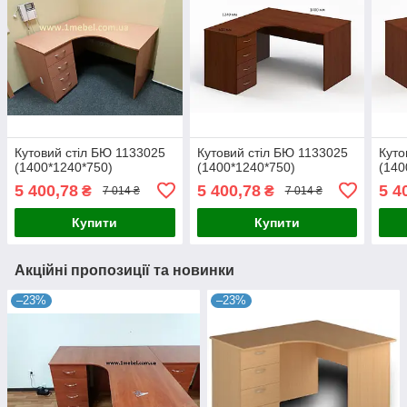
Кутовий стіл БЮ 1133025
Кутовий стіл БЮ 1133025
Куто
(1400*1240*750)
(1400*1240*750)
(140
5 400,78
5 400,78
5 4
₴
₴
7 014 ₴
7 014 ₴
Купити
Купити
Акційні пропозиції та новинки
–23%
–23%