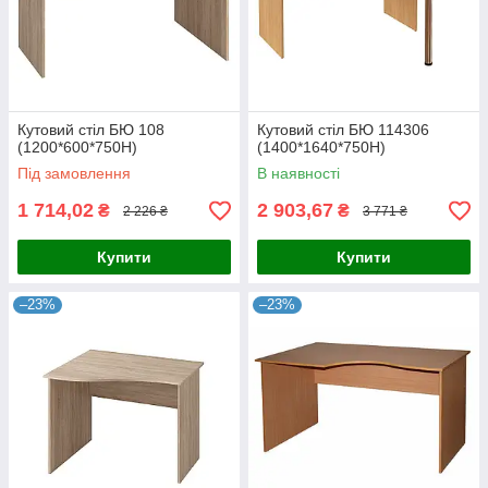
Кутовий стіл БЮ 108
Кутовий стіл БЮ 114306
(1200*600*750Н)
(1400*1640*750Н)
Під замовлення
В наявності
1 714,02
2 903,67
₴
₴
2 226 ₴
3 771 ₴
Купити
Купити
–23%
–23%