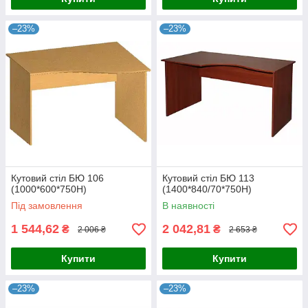
–23%
–23%
Кутовий стіл БЮ 106
Кутовий стіл БЮ 113
(1000*600*750Н)
(1400*840/70*750Н)
Під замовлення
В наявності
1 544,62
2 042,81
₴
₴
2 006 ₴
2 653 ₴
Купити
Купити
–23%
–23%