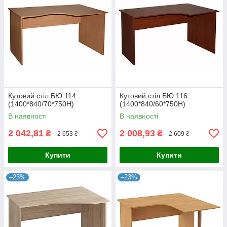
Кутовий стіл БЮ 114
Кутовий стіл БЮ 116
(1400*840/70*750Н)
(1400*840/60*750Н)
В наявності
В наявності
2 042,81
2 008,93
₴
₴
2 653 ₴
2 609 ₴
Купити
Купити
–23%
–23%