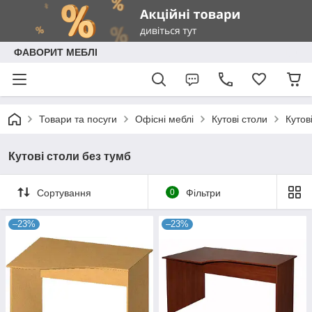
ФАВОРИТ МЕБЛІ
Товари та посуги
Офісні меблі
Кутові столи
Кутов
Кутові столи без тумб
Сортування
0
Фільтри
–23%
–23%