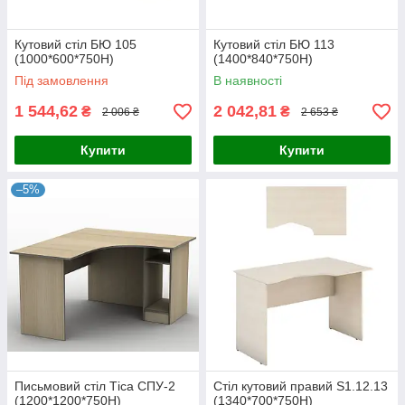
Кутовий стіл БЮ 105
Кутовий стіл БЮ 113
(1000*600*750Н)
(1400*840*750Н)
Під замовлення
В наявності
1 544,62
2 042,81
₴
₴
2 006 ₴
2 653 ₴
Купити
Купити
–5%
Письмовий стіл Тіса СПУ-2
Стіл кутовий правий S1.12.13
(1200*1200*750Н)
(1340*700*750H)