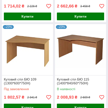
1 714,02
2 662,66
₴
₴
2 226 ₴
3 458 ₴
Купити
Купити
–23%
–23%
Кутовий стіл БЮ 109
Кутовий стіл БЮ 115
(1300*600*750Н)
(1400*840/60*750Н)
Під замовлення
В наявності
1 802,57
2 008,93
₴
₴
2 341 ₴
2 609 ₴
Купити
Купити