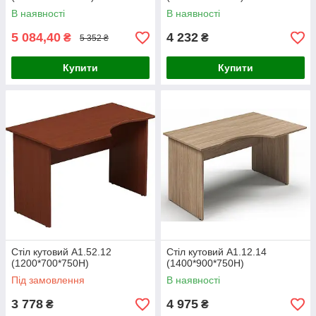
В наявності
В наявності
5 084,40
4 232
₴
₴
5 352 ₴
Купити
Купити
Стіл кутовий А1.52.12
Стіл кутовий А1.12.14
(1200*700*750H)
(1400*900*750H)
Під замовлення
В наявності
3 778
4 975
₴
₴