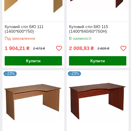
Кутовий стіл БЮ 111
Кутовий стіл БЮ 115
(1400*600*750)
(1400*840/60*750Н)
Під замовлення
В наявності
1 904,21
2 008,93
₴
₴
2 473 ₴
2 609 ₴
Купити
Купити
–23%
–23%