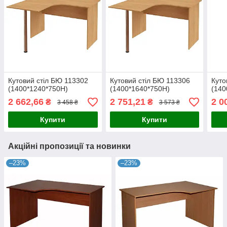
Кутовий стіл БЮ 113302
Кутовий стіл БЮ 113306
Куто
(1400*1240*750Н)
(1400*1640*750Н)
(140
2 662,66
2 751,21
2 0
₴
₴
3 458 ₴
3 573 ₴
Купити
Купити
Акційні пропозиції та новинки
–23%
–23%