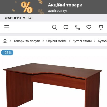
ФАВОРИТ МЕБЛІ
Товари та посуги
Офісні меблі
Кутові столи
Кутов
–23%