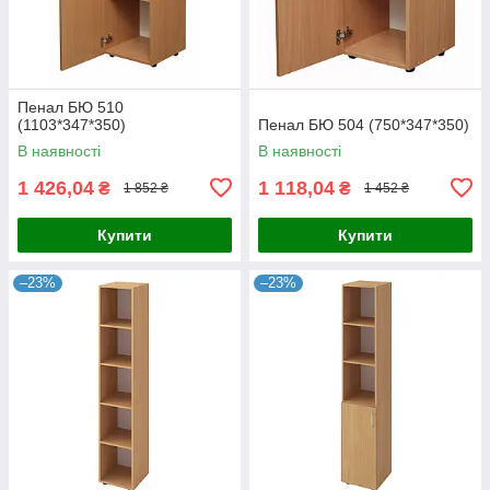
Пенал БЮ 510
(1103*347*350)
Пенал БЮ 504 (750*347*350)
В наявності
В наявності
1 426,04
1 118,04
₴
₴
1 852 ₴
1 452 ₴
Купити
Купити
–23%
–23%