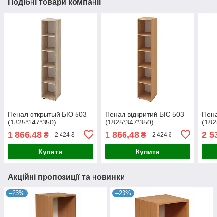
Подібні товари компанії
Пенал открытый БЮ 503
Пенал відкритий БЮ 503
Пен
(1825*347*350)
(1825*347*350)
(182
1 866,48
1 866,48
2 5
₴
₴
2 424 ₴
2 424 ₴
Купити
Купити
Акційні пропозиції та новинки
–23%
–23%