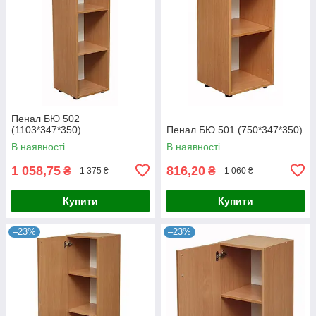
Пенал БЮ 502
(1103*347*350)
Пенал БЮ 501 (750*347*350)
В наявності
В наявності
1 058,75
816,20
₴
₴
1 375 ₴
1 060 ₴
Купити
Купити
–23%
–23%