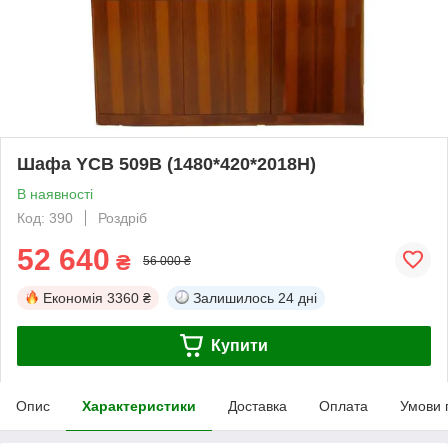
Шафа YСВ 509В (1480*420*2018H)
В наявності
Код: 390
Роздріб
52 640
₴
56 000 ₴
Економія
3360 ₴
Залишилось
24 дні
Купити
Опис
Характеристики
Доставка
Оплата
Умови 