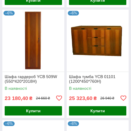
Купити
Купити
–6%
–6%
Шафа гардероб YСВ 509W
Шафа тумба YCB 01101
(550*420*2018H)
(1200*450*760H)
В наявності
В наявності
23 180,40
25 323,60
₴
₴
24 660 ₴
26 940 ₴
Купити
Купити
–6%
–6%