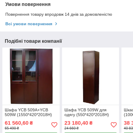
Умови повернення
Повернення товару впродовж 14 днів за домовленістю
Всі умови повернення
Подібні товари компанії
Шафа YСВ 509А+YСВ
Шафа YСВ 509W для
Шка
509W (1550*420*2018H)
одягу (550*420*2018H)
(100
61 560,60
23 180,40
38 
₴
₴
65 490 ₴
24 660 ₴
40 83