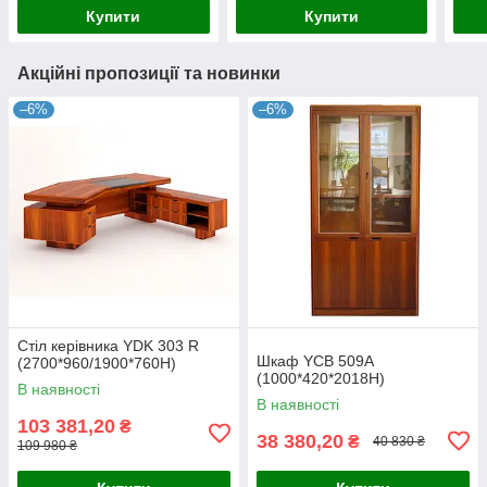
Купити
Купити
Акційні пропозиції та новинки
–6%
–6%
Стіл керівника YDK 303 R
Шкаф YСВ 509А
(2700*960/1900*760H)
(1000*420*2018H)
В наявності
В наявності
103 381,20
₴
38 380,20
₴
40 830 ₴
109 980 ₴