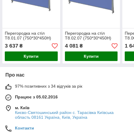
Перегородка на стіл
Перегородка на стіл
Пере
Т8.01.07 (750*30*450Н)
Т8.02.07 (750*30*450Н)
Т8.0
3 637
4 081
1 6
₴
₴
Купити
Купити
Про нас
97% позитивних з 34 відгуків за рік
Працює з 05.02.2016
м. Київ
Києво-Святошинський район с. Тарасівка Київська
область 08161 Україна, Київ, Україна
Контакти