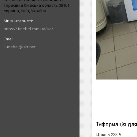
Тарасівка Київська область 08161
Україна, Київ, Україна
https://1mebel.com.ua/ua/
1-mebel@ukr.net
Інформація дл
Ціна:
5 238 ₴