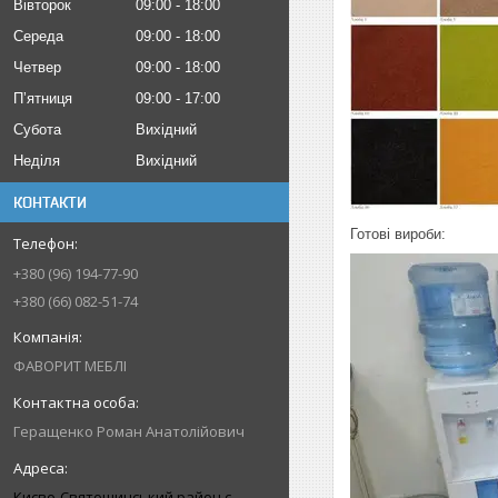
Вівторок
09:00
18:00
Середа
09:00
18:00
Четвер
09:00
18:00
Пʼятниця
09:00
17:00
Субота
Вихідний
Неділя
Вихідний
КОНТАКТИ
Готові вироби:
+380 (96) 194-77-90
+380 (66) 082-51-74
ФАВОРИТ МЕБЛІ
Геращенко Роман Анатолійович
Києво-Святошинський район с.