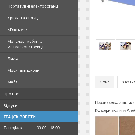
Портативні електростанції
Крісла та стільці
М`які меблі
Металеві меблі та
металоконструкції
Ліжка
Меблі для школи
Опис
Харак
Меблі
Про нас
Перегородка з метал
Відгуки
Кольори тканини Ало
ГРАФІК РОБОТИ
Понеділок
09:00
18:00