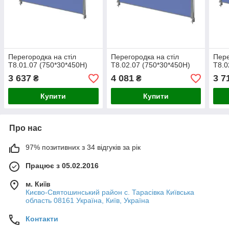
Перегородка на стіл
Перегородка на стіл
Пере
Т8.01.07 (750*30*450Н)
Т8.02.07 (750*30*450Н)
Т8.0
3 637
4 081
3 7
₴
₴
Купити
Купити
Про нас
97% позитивних з 34 відгуків за рік
Працює з 05.02.2016
м. Київ
Києво-Святошинський район с. Тарасівка Київська
область 08161 Україна, Київ, Україна
Контакти