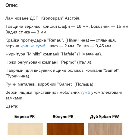
Опис
Ламіноване ДСП "Kronospan" Австрія.
Товщина верхньої кришки шафи — 18 мм. Боковини — 16 мм.
Задня стінка — 3 мм.
Крайка протиударна "Rehau", (Німеччина) — стільниця,
верхня
кришка тумб
і шаф — 2 мм. Решта — 0,45 мм.
Фурнітура "Minifix" компанії "Hafele" (Німеччина).
Ніжки регульовані компанії "Рерmo" (Італія).
Напрямні для висувних ящиків роликові компанії "Samet"
(Туреччина).
Ручки металеві, виробник "Gamet" (Польща).
Верхні ящики приставних і мобільних
тумб
укомплектовані
замками.
Цвета: