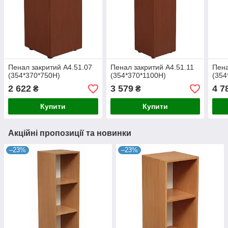
Пенал закритий А4.51.07
Пенал закритий А4.51.11
Пена
(354*370*750H)
(354*370*1100H)
(354
2 622
3 579
4 7
₴
₴
Купити
Купити
Акційні пропозиції та новинки
–23%
–23%