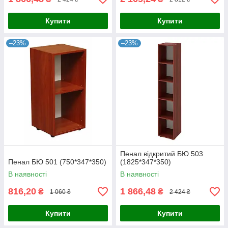
Купити
Купити
–23%
–23%
Пенал відкритий БЮ 503
Пенал БЮ 501 (750*347*350)
(1825*347*350)
В наявності
В наявності
816,20
1 866,48
₴
₴
1 060 ₴
2 424 ₴
Купити
Купити