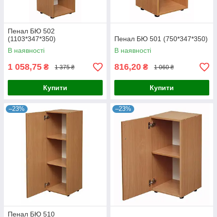
Пенал БЮ 502
(1103*347*350)
Пенал БЮ 501 (750*347*350)
В наявності
В наявності
1 058,75
816,20
₴
₴
1 375 ₴
1 060 ₴
Купити
Купити
–23%
–23%
Пенал БЮ 510