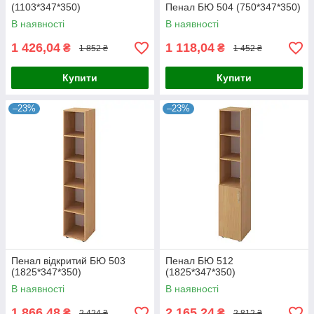
(1103*347*350)
Пенал БЮ 504 (750*347*350)
В наявності
В наявності
1 426,04
1 118,04
₴
₴
1 852 ₴
1 452 ₴
Купити
Купити
–23%
–23%
Пенал відкритий БЮ 503
Пенал БЮ 512
(1825*347*350)
(1825*347*350)
В наявності
В наявності
1 866,48
2 165,24
₴
₴
2 424 ₴
2 812 ₴