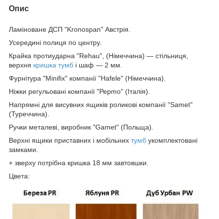
Опис
Ламіноване ДСП "Kronospan" Австрія.
Усередині полиця по центру.
Крайка протиударна "Rehau", (Німеччина) — стільниця,
верхня
кришка тумб
і шаф — 2 мм.
Фурнітура "Minifix" компанії "Hafele" (Німеччина).
Ніжки регульовані компанії "Рерmo" (Італія).
Напрямні для висувних ящиків роликові компанії "Samet"
(Туреччина).
Ручки металеві, виробник "Gamet" (Польща).
Верхні ящики приставних і мобільних
тумб
укомплектовані
замками.
+ зверху потрібна кришка 18 мм завтовшки.
Цвета: