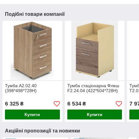
Подібні товари компанії
Тумба А2.02.40
Тумба стаціонарна Флеш
Тумб
(398*498*728H)
F2.24.04 (422*504*728H)
Т2.0
6 325
6 534
7 9
₴
₴
Купити
Купити
Акційні пропозиції та новинки