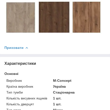
Приховати
Характеристики
Основні
Виробник
M-Concept
Країна виробник
Україна
Тип тумби
Стаціонарна
Кількість висувних ящиків
1 шт.
Кількість дверцят
1 шт.
Тип опор
Ніжки