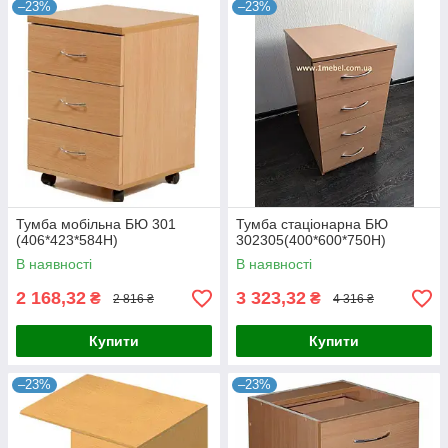
–23%
–23%
Тумба мобільна БЮ 301
Тумба стаціонарна БЮ
(406*423*584Н)
302305(400*600*750Н)
В наявності
В наявності
2 168,32
3 323,32
₴
₴
2 816 ₴
4 316 ₴
Купити
Купити
–23%
–23%