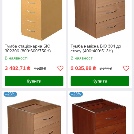
Тумба стаціонарна БЮ
Тумба навісна БЮ 304 до
302306 (800*600*750Н)
столу (400*400*513Н)
В наявності
В наявності
3 482,71
2 035,88
₴
₴
4 523 ₴
2 644 ₴
Купити
Купити
–23%
–23%