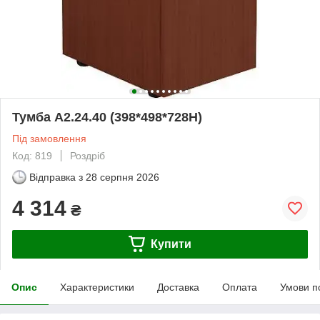
Тумба А2.24.40 (398*498*728H)
Під замовлення
Код: 819
Роздріб
Відправка з
28 серпня 2026
4 314
₴
Купити
Опис
Характеристики
Доставка
Оплата
Умови п