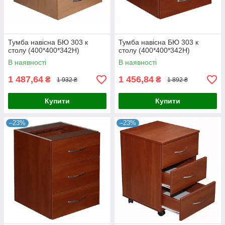
Тумба навісна БЮ 303 к
Тумба навісна БЮ 303 к
столу (400*400*342Н)
столу (400*400*342Н)
В наявності
В наявності
1 487,64
1 456,84
₴
₴
1 932 ₴
1 892 ₴
Купити
Купити
–23%
–23%