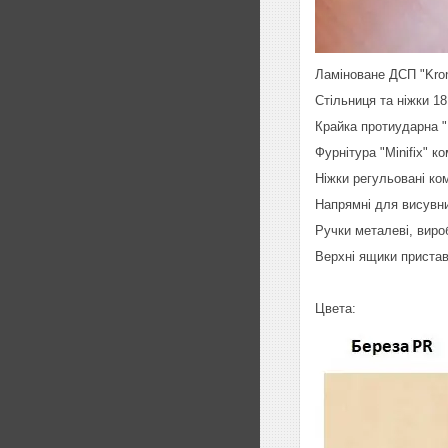
Ламіноване ДСП "Kron
Стільниця та ніжки 1
Крайка протиударна "
Фурнітура "Minifix" ко
Ніжки регульовані ком
Напрямні для висувни
Ручки металеві, виро
Верхні ящики пристав
Цвета: