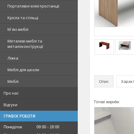
Портативні електростанції
Крісла та стільці
М`які меблі
Металеві меблі та
металоконструкції
Ліжка
Меблі для школи
Опис
Харак
Меблі
Про нас
Готові вироби:
Відгуки
ГРАФІК РОБОТИ
Понеділок
09:00
18:00