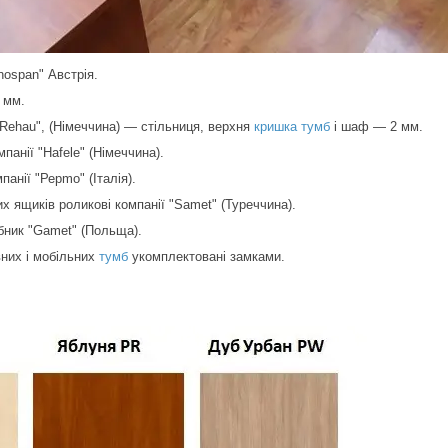
ospan" Австрія.
8 мм.
Rehau", (Німеччина) — стільниця, верхня
кришка тумб
і шаф — 2 мм.
мпанії "Hafele" (Німеччина).
панії "Рерmo" (Італія).
х ящиків роликові компанії "Samet" (Туреччина).
бник "Gamet" (Польща).
них і мобільних
тумб
укомплектовані замками.