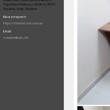
Тарасівка Київська область 08161
Україна, Київ, Україна
https://1mebel.com.ua/ua/
1-mebel@ukr.net