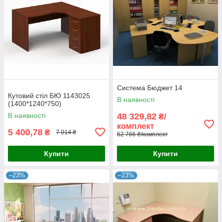
Система Бюджет 14
Кутовий стіл БЮ 1143025
В наявності
(1400*1240*750)
В наявності
48 329,82
₴/
комплект
5 400,78
₴
7 014 ₴
62 766 ₴/комплект
Купити
Купити
–23%
–23%