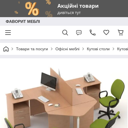
ФАВОРИТ МЕБЛІ
Товари та посуги
Офісні меблі
Кутові столи
Кутов