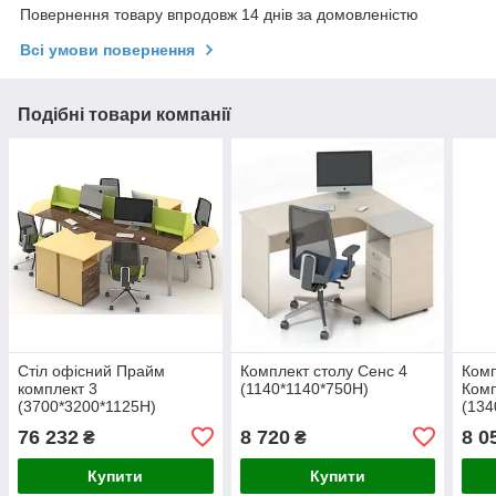
Повернення товару впродовж 14 днів за домовленістю
Всі умови повернення
Подібні товари компанії
Стіл офісний Прайм
Комплект столу Сенс 4
Комп
комплект 3
(1140*1140*750H)
Комп
(3700*3200*1125H)
(134
76 232
8 720
8 0
₴
₴
Купити
Купити