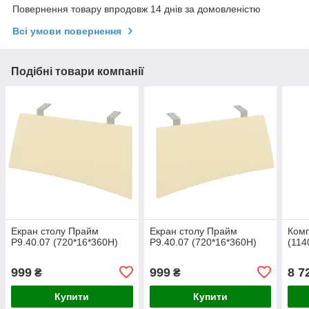
Повернення товару впродовж 14 днів за домовленістю
Всі умови повернення
Подібні товари компанії
Екран столу Прайм
Екран столу Прайм
Комп
Р9.40.07 (720*16*360H)
Р9.40.07 (720*16*360H)
(114
999
999
8 7
₴
₴
Купити
Купити