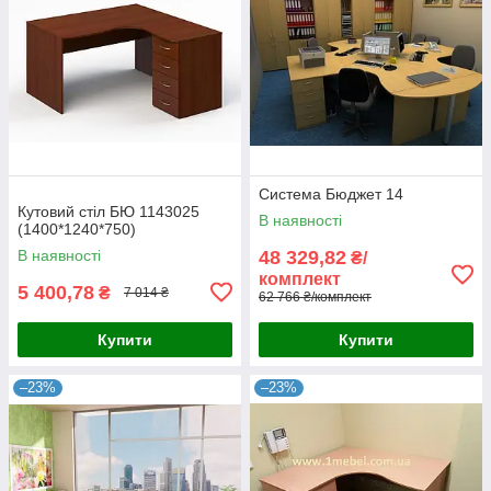
Система Бюджет 14
Кутовий стіл БЮ 1143025
В наявності
(1400*1240*750)
В наявності
48 329,82
₴/
комплект
5 400,78
₴
7 014 ₴
62 766 ₴/комплект
Купити
Купити
–23%
–23%