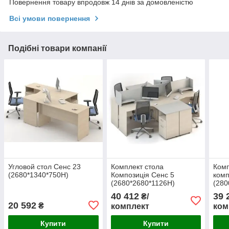
Повернення товару впродовж 14 днів за домовленістю
Всі умови повернення
Подібні товари компанії
Угловой стол Сенс 23
Комплект стола
Комп
(2680*1340*750H)
Композиція Сенс 5
комп
(2680*2680*1126H)
(280
40 412
39 
₴/
20 592
₴
комплект
ком
Купити
Купити