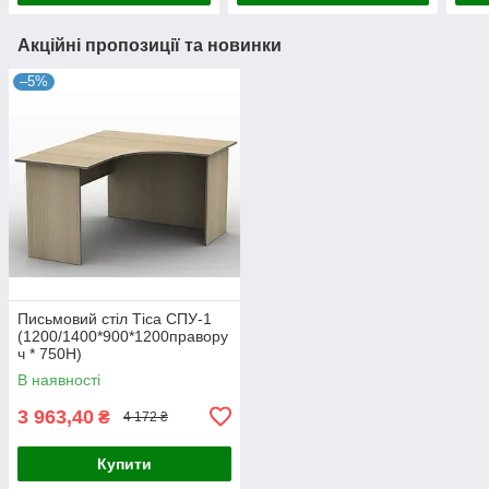
Акційні пропозиції та новинки
–5%
Письмовий стіл Тіса СПУ-1
(1200/1400*900*1200правору
ч * 750Н)
В наявності
3 963,40
₴
4 172 ₴
Купити