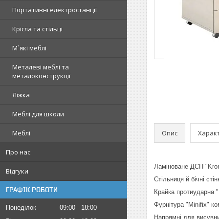
Портативні електростанції
Крісла та стільці
М`які меблі
Металеві меблі та
металоконструкції
Ліжка
Меблі для школи
Опис
Харак
Меблі
Про нас
Ламіноване ДСП "Kro
Відгуки
Стільниця й бічні сті
ГРАФІК РОБОТИ
Крайка протиударна "
Фурнітура "Minifix" ко
Понеділок
09:00
18:00
Напрямні для висувни