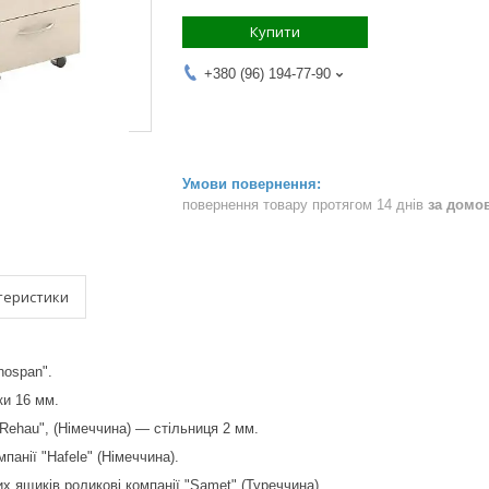
Купити
+380 (96) 194-77-90
повернення товару протягом 14 днів
за домо
теристики
nospan".
нки 16 мм.
Rehau", (Німеччина) — стільниця 2 мм.
мпанії "Hafele" (Німеччина).
х ящиків роликові компанії "Samet" (Туреччина).