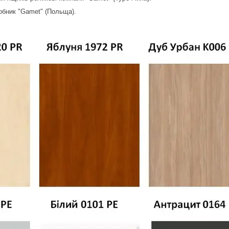
обник "Gamet" (Польща).