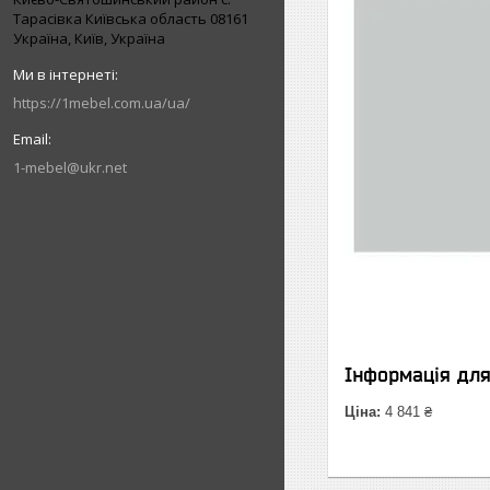
Тарасівка Київська область 08161
Україна, Київ, Україна
https://1mebel.com.ua/ua/
1-mebel@ukr.net
Інформація дл
Ціна:
4 841 ₴