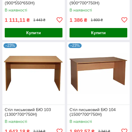
(900*550*650Н)
(900*700*750Н)
В наявності
В наявності
1 111,11
1 386
₴
₴
1 443 ₴
1 800 ₴
Купити
Купити
–23%
–23%
Стіл письмовий БЮ 103
Стіл письмовий БЮ 104
(1300*700*750Н)
(1500*700*750Н)
В наявності
В наявності
1 643,18
1 802,57
₴
₴
2 134 ₴
2 341 ₴