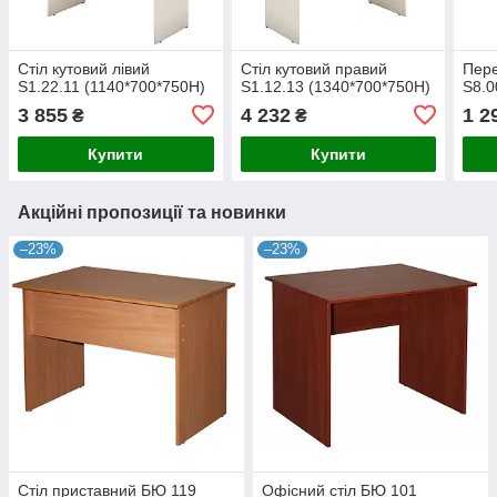
Стіл кутовий лівий
Стіл кутовий правий
Пере
S1.22.11 (1140*700*750H)
S1.12.13 (1340*700*750H)
S8.0
3 855
4 232
1 2
₴
₴
Купити
Купити
Акційні пропозиції та новинки
–23%
–23%
Стіл приставний БЮ 119
Офісний стіл БЮ 101