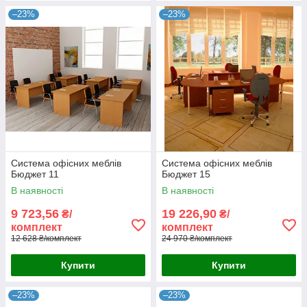
–23%
–23%
Система офісних меблів
Система офісних меблів
Бюджет 11
Бюджет 15
В наявності
В наявності
9 723,56
19 226,90
₴/
₴/
комплект
комплект
12 628 ₴/комплект
24 970 ₴/комплект
Купити
Купити
–23%
–23%