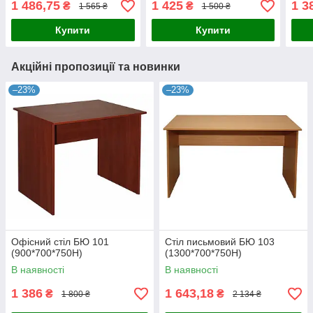
1 486,75
1 425
1 3
₴
₴
1 565 ₴
1 500 ₴
Купити
Купити
Акційні пропозиції та новинки
–23%
–23%
Офісний стіл БЮ 101
Стіл письмовий БЮ 103
(900*700*750Н)
(1300*700*750Н)
В наявності
В наявності
1 386
1 643,18
₴
₴
1 800 ₴
2 134 ₴