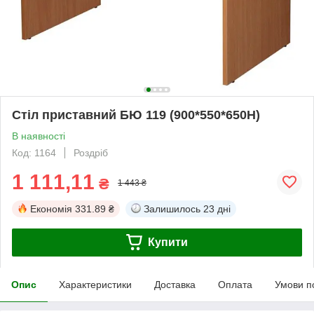
Стіл приставний БЮ 119 (900*550*650Н)
В наявності
Код: 1164
Роздріб
1 111,11
₴
1 443 ₴
Економія
331.89 ₴
Залишилось
23 дні
Купити
Опис
Характеристики
Доставка
Оплата
Умови п