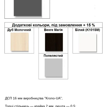
ДСП 16 мм виробництва "Krono-UA";
Торці стільниць — крайка 2 мм, решта — 0,5;