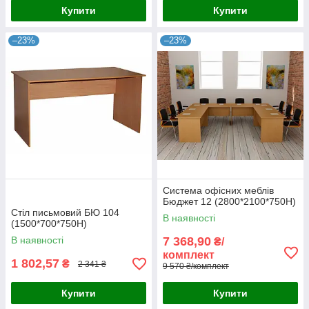
Купити
Купити
–23%
–23%
Система офісних меблів
Бюджет 12 (2800*2100*750Н)
Стіл письмовий БЮ 104
В наявності
(1500*700*750Н)
В наявності
7 368,90
₴/
комплект
1 802,57
₴
2 341 ₴
9 570 ₴/комплект
Купити
Купити