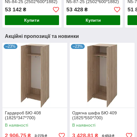
N5-84-25 (2502*600*1882)
N5-87-25 (2502*600*1882)
N5-7
53 142
53 428
51 
₴
₴
Купити
Купити
Акційні пропозиції та новинки
–23%
–23%
Гардероб БЮ 408
Одягна шафа БЮ 409
(1825*347*700)
(1825*550*700)
В наявності
В наявності
2 906,75
3 428,81
₴
₴
3 775 ₴
4 453 ₴