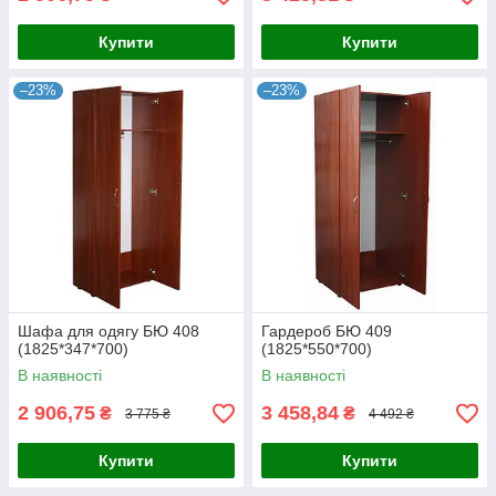
Купити
Купити
–23%
–23%
Шафа для одягу БЮ 408
Гардероб БЮ 409
(1825*347*700)
(1825*550*700)
В наявності
В наявності
2 906,75
3 458,84
₴
₴
3 775 ₴
4 492 ₴
Купити
Купити