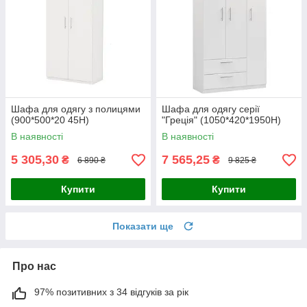
Шафа для одягу з полицями
Шафа для одягу серії
(900*500*20 45Н)
"Греція" (1050*420*1950Н)
В наявності
В наявності
5 305,30
7 565,25
₴
₴
6 890 ₴
9 825 ₴
Купити
Купити
Показати ще
Про нас
97% позитивних з 34 відгуків за рік