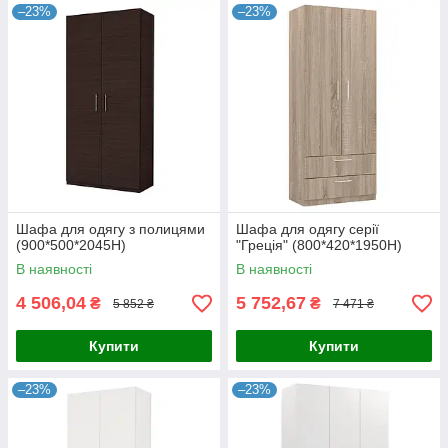
–23%
–23%
Шафа для одягу з полицями
Шафа для одягу серії
(900*500*2045Н)
"Греція" (800*420*1950Н)
В наявності
В наявності
4 506,04
5 752,67
₴
₴
5 852 ₴
7 471 ₴
Купити
Купити
–23%
–23%