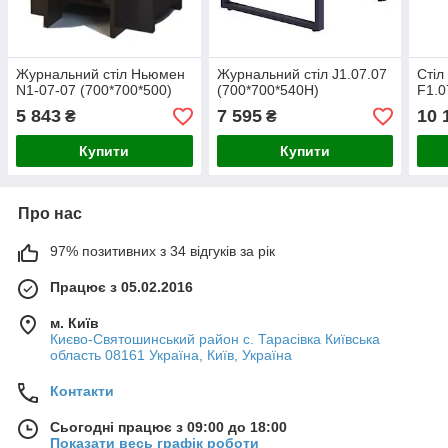
Журнальний стіл Ньюмен
Журнальний стіл J1.07.07
Стіл
N1-07-07 (700*700*500)
(700*700*540Н)
F1.0
5 843
7 595
10 
₴
₴
Купити
Купити
Про нас
97% позитивних з 34 відгуків за рік
Працює з 05.02.2016
м. Київ
Києво-Святошинський район с. Тарасівка Київська
область 08161 Україна, Київ, Україна
Контакти
Сьогодні працює з 09:00 до 18:00
Показати весь графік роботи