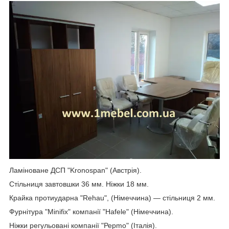
Ламіноване ДСП "Kronospan" (Австрія).
Стільниця завтовшки 36 мм. Ніжки 18 мм.
Крайка протиударна "Rehau", (Німеччина) — стільниця 2 мм.
Фурнітура "Minifix" компанії "Hafele" (Німеччина).
Ніжки регульовані компанії "Рерmo" (Італія).