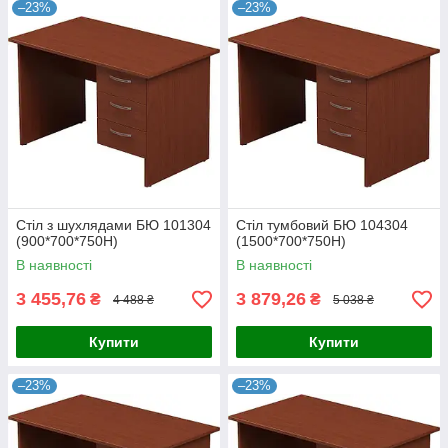
–23%
–23%
Стіл з шухлядами БЮ 101304
Стіл тумбовий БЮ 104304
(900*700*750Н)
(1500*700*750Н)
В наявності
В наявності
3 455,76
3 879,26
₴
₴
4 488 ₴
5 038 ₴
Купити
Купити
–23%
–23%