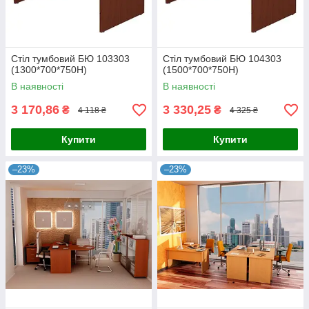
Стіл тумбовий БЮ 103303
Стіл тумбовий БЮ 104303
(1300*700*750Н)
(1500*700*750Н)
В наявності
В наявності
3 170,86
3 330,25
₴
₴
4 118 ₴
4 325 ₴
Купити
Купити
–23%
–23%