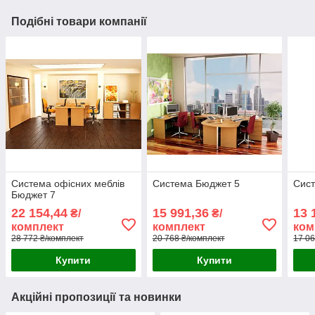
Подібні товари компанії
Система офісних меблів
Система Бюджет 5
Сис
Бюджет 7
22 154,44
15 991,36
13 
₴/
₴/
комплект
комплект
ком
28 772 ₴/комплект
20 768 ₴/комплект
17 06
Купити
Купити
Акційні пропозиції та новинки