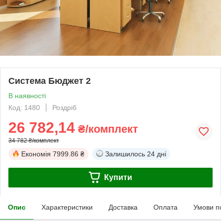
Система Бюджет 2
В наявності
Код: 1480
Роздріб
26 782,14
₴/комплект
34 782 ₴/комплект
Економія
7999.86 ₴
Залишилось
24 дні
Купити
Опис
Характеристики
Доставка
Оплата
Умови п