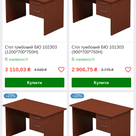
Стіл тумбовий БЮ 102303
Стіл тумбовий БЮ 101303
(1200*700*750Н)
(900*700*750Н)
В наявності
В наявності
3 110,03
2 906,75
₴
₴
4 039 ₴
3 775 ₴
Купити
Купити
–23%
–23%