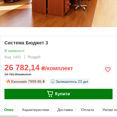
Система Бюджет 3
В наявності
Код: 1481
Роздріб
26 782,14
₴/комплект
34 782 ₴/комплект
Економія
7999.86 ₴
Залишилось
23 дні
Купити
Опис
Характеристики
Доставка
Оплата
Умови п