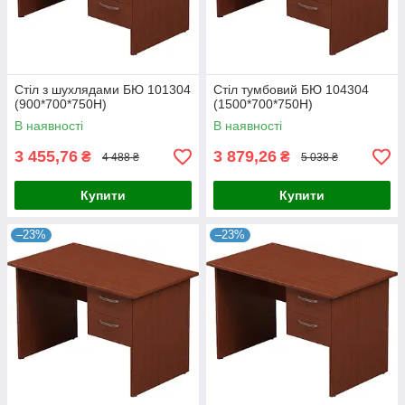
Стіл з шухлядами БЮ 101304
Стіл тумбовий БЮ 104304
(900*700*750Н)
(1500*700*750Н)
В наявності
В наявності
3 455,76
3 879,26
₴
₴
4 488 ₴
5 038 ₴
Купити
Купити
–23%
–23%