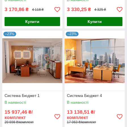
3 170,86
3 330,25
₴
₴
4 118 ₴
4 325 ₴
Купити
Купити
–23%
–23%
Система Бюджет 1
Система Бюджет 4
В наявності
В наявності
15 937,46
13 138,51
₴/
₴/
комплект
комплект
20 698 ₴/комплект
17 063 ₴/комплект