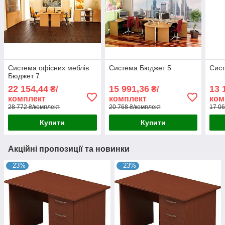
Система офісних меблів
Система Бюджет 5
Сис
Бюджет 7
22 154,44
15 991,36
13 
₴/
₴/
комплект
комплект
ком
28 772 ₴/комплект
20 768 ₴/комплект
17 06
Купити
Купити
Акційні пропозиції та новинки
–23%
–23%