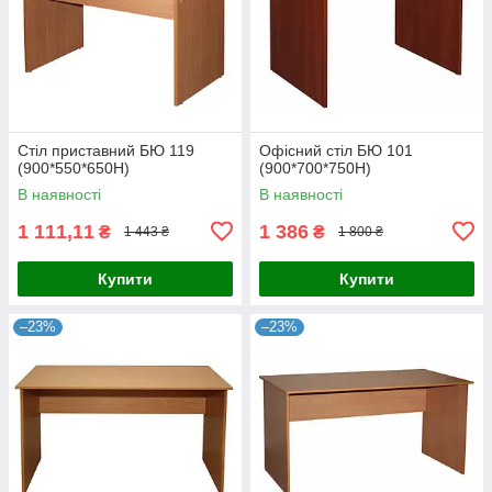
Стіл приставний БЮ 119
Офісний стіл БЮ 101
(900*550*650Н)
(900*700*750Н)
В наявності
В наявності
1 111,11
1 386
₴
₴
1 443 ₴
1 800 ₴
Купити
Купити
–23%
–23%