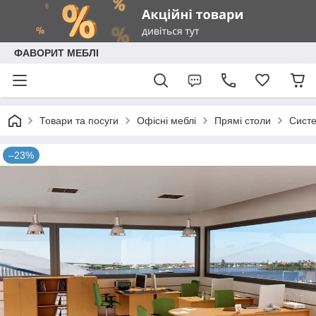
ФАВОРИТ МЕБЛІ
Товари та посуги
Офісні меблі
Прямі столи
Сист
–23%