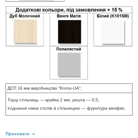
ДСП 16 мм виробництва "Krono-UA";
Торці стільниць — крайка 2 мм, решта — 0,5;
з'єднання ніжок столів зі стільницею — фурнітура мініфікс.
Приховати