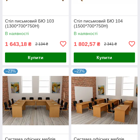
Стіл письмовий БЮ 103
Стіл письмовий БЮ 104
(1300*700*750Н)
(1500*700*750Н)
В наявності
В наявності
1 643,18
1 802,57
₴
₴
2 134 ₴
2 341 ₴
Купити
Купити
–23%
–23%
Система офісних меблів
Система офісних меблів