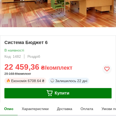
Система Бюджет 6
В наявності
Код: 1482
Роздріб
22 459,36
₴/комплект
29 168 ₴/комплект
Економія
6708.64 ₴
Залишилось
22 дні
Купити
Опис
Характеристики
Доставка
Оплата
Умови п