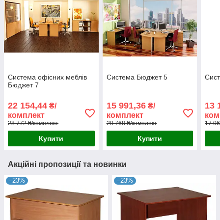
Система офісних меблів
Система Бюджет 5
Сис
Бюджет 7
22 154,44
15 991,36
13 
₴/
₴/
комплект
комплект
ком
28 772 ₴/комплект
20 768 ₴/комплект
17 06
Купити
Купити
Акційні пропозиції та новинки
–23%
–23%