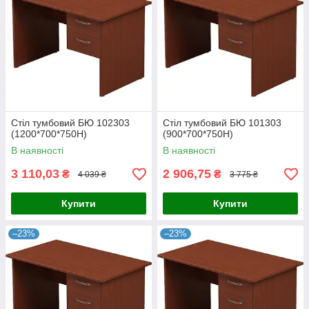
Стіл тумбовий БЮ 102303
Стіл тумбовий БЮ 101303
(1200*700*750Н)
(900*700*750Н)
В наявності
В наявності
3 110,03
2 906,75
₴
₴
4 039 ₴
3 775 ₴
Купити
Купити
–23%
–23%