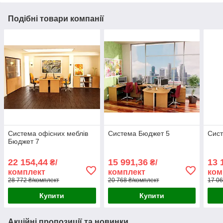
Подібні товари компанії
Система офісних меблів
Система Бюджет 5
Сис
Бюджет 7
22 154,44
15 991,36
13 
₴/
₴/
комплект
комплект
ком
28 772 ₴/комплект
20 768 ₴/комплект
17 06
Купити
Купити
Акційні пропозиції та новинки