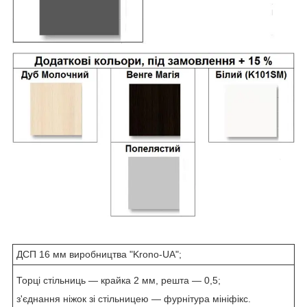
ДСП 16 мм виробництва "Krono-UA";
Торці стільниць — крайка 2 мм, решта — 0,5;
з'єднання ніжок зі стільницею — фурнітура мініфікс.