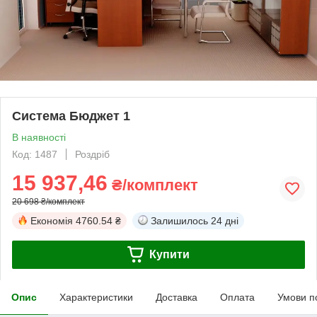
Система Бюджет 1
В наявності
Код: 1487
Роздріб
15 937,46
₴/комплект
20 698 ₴/комплект
Економія
4760.54 ₴
Залишилось
24 дні
Купити
Опис
Характеристики
Доставка
Оплата
Умови п