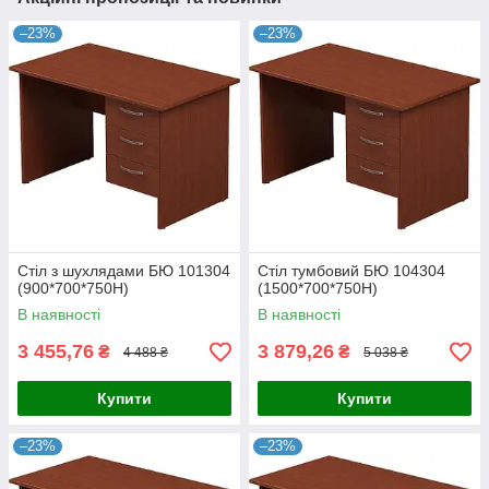
–23%
–23%
Стіл з шухлядами БЮ 101304
Стіл тумбовий БЮ 104304
(900*700*750Н)
(1500*700*750Н)
В наявності
В наявності
3 455,76
3 879,26
₴
₴
4 488 ₴
5 038 ₴
Купити
Купити
–23%
–23%