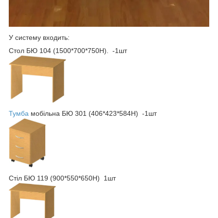
У систему входить:
Стол БЮ 104 (1500*700*750Н). -1шт
Тумба
мобільна БЮ 301 (406*423*584Н) -1шт
Стіл БЮ 119 (900*550*650Н) 1шт