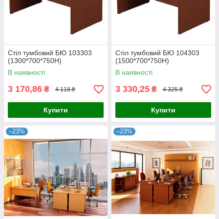
Стіл тумбовий БЮ 103303
Стіл тумбовий БЮ 104303
(1300*700*750Н)
(1500*700*750Н)
В наявності
В наявності
3 170,86
3 330,25
₴
₴
4 118 ₴
4 325 ₴
Купити
Купити
–23%
–23%