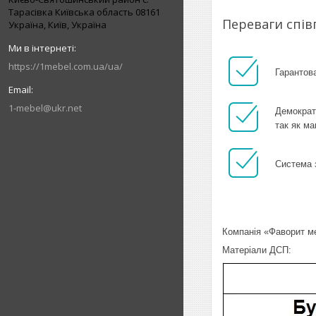
Тарасівка Київська область 08161
Переваги спів
Україна, Київ, Україна
https://1mebel.com.ua/ua/
Гарантова
1-mebel@ukr.net
Демократ
так як ма
Система 
Компанія «Фаворит ме
Матеріали ДСП: