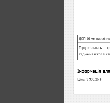
ДСП 16 мм виробниц
Торці стільниць ― кр
з'єднання ніжок зі с
Інформація дл
Ціна:
3 330,25 ₴