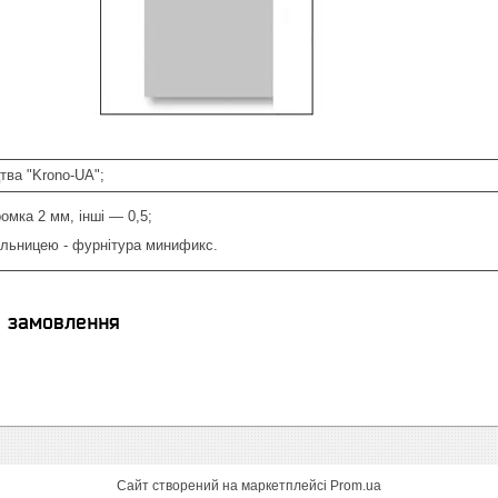
тва "Krono-UA";
омка 2 мм, інші ― 0,5;
тільницею - фурнітура минификс.
я замовлення
Сайт створений на маркетплейсі
Prom.ua