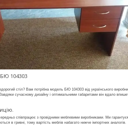
БЮ 104303
дорогий стіл? Вам потрібна модель БЮ 104303 від українського виробни
авдяки сучасному дизайну і оптимальними габаритами він вдало впишеть
ицію.
ередньо співпрацює з провідними меблевими виробниками. Ми гарантуємо 
ться в гривні, тому вартість меблів набагато нижче імпортних аналогів.