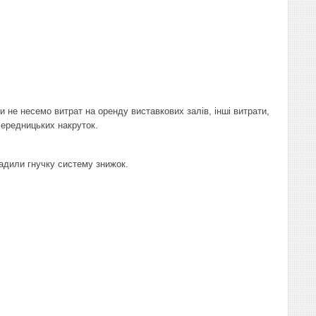
не несемо витрат на оренду виставкових залів, інші витрати,
осередницьких накруток.
вадили гнучку систему знижок.