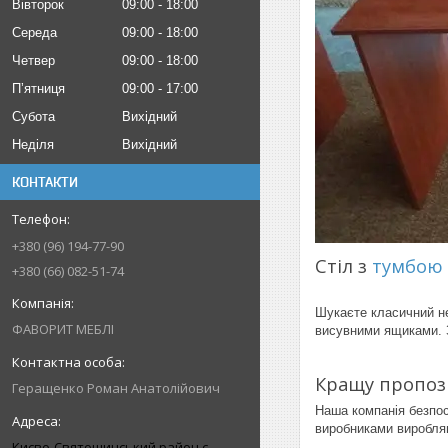
Вівторок
09:00
18:00
Середа
09:00
18:00
Четвер
09:00
18:00
Пʼятниця
09:00
17:00
Субота
Вихідний
Неділя
Вихідний
КОНТАКТИ
+380 (96) 194-77-90
Стіл з
тумбою
+380 (66) 082-51-74
Шукаєте класичний не
ФАВОРИТ МЕБЛІ
висувними ящиками. З
Кращу пропоз
Геращенко Роман Анатолійович
Наша компанія безпос
виробниками виробляю
Києво-Святошинський район с.