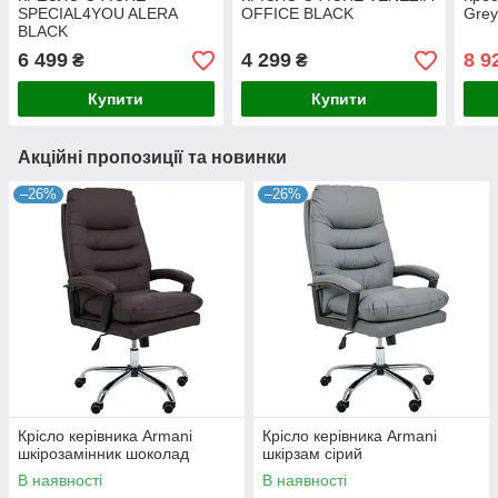
SPECIAL4YOU ALERA
OFFICE BLACK
Grey
BLACK
6 499
4 299
8 9
₴
₴
Купити
Купити
Акційні пропозиції та новинки
–26%
–26%
Крісло керівника Armani
Крісло керівника Armani
шкірозамінник шоколад
шкірзам сірий
В наявності
В наявності