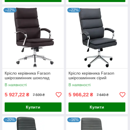
–22%
–22%
Крісло керівника Faraon
Крісло керівника Faraon
шкірозамінник шоколад
шкірозамінник сірий
В наявності
В наявності
5 927,22
5 966,22
₴
₴
7 599 ₴
7 649 ₴
Купити
Купити
–20%
–16%