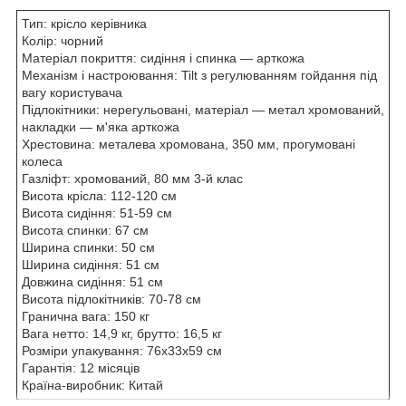
Тип: крісло керівника
Колір: чорний
Матеріал покриття: сидіння і спинка — арткожа
Механізм і настроювання: Tilt з регулюванням гойдання під
вагу користувача
Підлокітники: нерегульовані, матеріал — метал хромований,
накладки — м'яка арткожа
Хрестовина: металева хромована, 350 мм, прогумовані
колеса
Газліфт: хромований, 80 мм 3-й клас
Висота крісла: 112-120 см
Висота сидіння: 51-59 см
Висота спинки: 67 см
Ширина спинки: 50 см
Ширина сидіння: 51 см
Довжина сидіння: 51 см
Висота підлокітників: 70-78 см
Гранична вага: 150 кг
Вага нетто: 14,9 кг, брутто: 16,5 кг
Розміри упакування: 76х33х59 см
Гарантія: 12 місяців
Країна-виробник: Китай