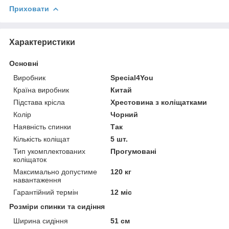
Приховати
Характеристики
Основні
Виробник
Special4You
Країна виробник
Китай
Підстава крісла
Хрестовина з коліщатками
Колір
Чорний
Наявність спинки
Так
Кількість коліщат
5 шт.
Тип укомплектованих
Прогумовані
коліщаток
Максимально допустиме
120 кг
навантаження
Гарантійний термін
12 міс
Розміри спинки та сидіння
Ширина сидіння
51 см