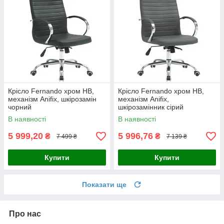
Крісло Fernando хром НВ,
Крісло Fernando хром НВ,
механізм Anifix, шкірозамін
механізм Anifix,
чорний
шкірозамінник сірий
В наявності
В наявності
5 999,20
5 996,76
₴
₴
7 499 ₴
7 139 ₴
Купити
Купити
Показати ще
Про нас