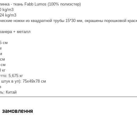
пинка - ткань Fabb Lumos (100% полиэстер)
0 kg/m3
24 kg/m3
еские ножки из квадратной трубы 15*30 мм, окрашены порошковой краск
фанера + металл
5 см
м
см
 см
 см
 кг
тто: 5,675 кг
 штук в уп): 75х49х78 см
в
ль: Китай
я замовлення