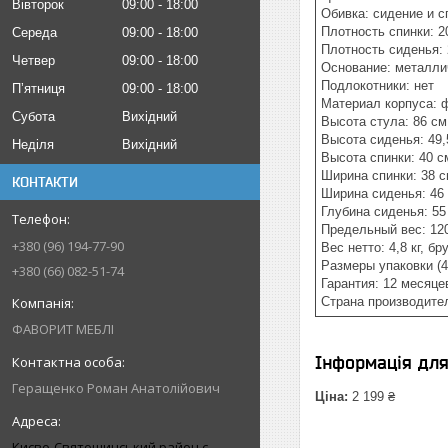
Вівторок
09:00
18:00
Обивка: сидение и с
Плотность спинки: 2
Середа
09:00
18:00
Плотность сиденья: 
Четвер
09:00
18:00
Основание: металлич
Подлокотники: нет
Пʼятниця
09:00
18:00
Материал корпуса: 
Субота
Вихідний
Высота стула: 86 см
Высота сиденья: 49,
Неділя
Вихідний
Высота спинки: 40 с
Ширина спинки: 38 
КОНТАКТИ
Ширина сиденья: 46
Глубина сиденья: 55
Предельный вес: 120
+380 (96) 194-77-90
Вес нетто: 4,8 кг, бру
Размеры упаковки (4
+380 (66) 082-51-74
Гарантия: 12 месяце
Страна производите
ФАВОРИТ МЕБЛІ
Інформація дл
Геращенко Роман Анатолійович
Ціна:
2 199 ₴
Києво-Святошинський район с.