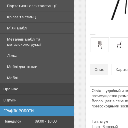
Портативні електростанції
Крісла та стільці
М`які меблі
Металеві меблі та
металоконструкції
Ліжка
Меблі для школи
Опис
Харак
Меблі
Про нас
Olivia - удобный и 
преимущества размещ
Відгуки
Воплощает в себе лу
превосходными эксп
ГРАФІК РОБОТИ
Понеділок
09:00
18:00
Тип: стул
Цвет: бежевый