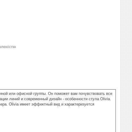
вленістю
тиной или офисной группы. Он поможет вам почувствовать все
ции линий и современный дизайн - особенности стула Olivia.
ра. Olivia имеет эффектный вид и характеризуется