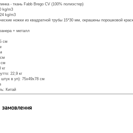
пинка - ткань Fabb Brego CV (100% полиэстер)
0 kg/m3
24 kg/m3
еские ножки из квадратной трубы 15*30 мм, окрашены порошковой краск
фанера + металл
5 см
м
см
 см
 см
 кг
утто: 22,9 кг
 штук в уп): 75х49х78 см
в
ль: Китай
я замовлення