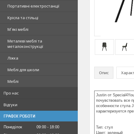
Портативні електростанції
Крісла та стільці
М`які меблі
Металеві меблі та
металоконструкції
Ліжка
Меблі для школи
Опис
Харак
Меблі
Про нас
Justin от Special4Y
почувствовать все п
Відгуки
особенности стула J
характеризуется пр
ГРАФІК РОБОТИ
Понеділок
09:00
18:00
Тип: стул
Цвет: зеленый