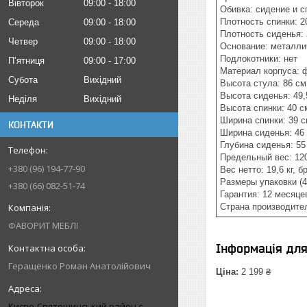
Вівторок
09:00
18:00
Обивка: сидение и с
Плотность спинки: 2
Середа
09:00
18:00
Плотность сиденья: 
Четвер
09:00
18:00
Основание: металлич
Подлокотники: нет
Пʼятниця
09:00
17:00
Материал корпуса: 
Субота
Вихідний
Высота стула: 86 см
Высота сиденья: 49,
Неділя
Вихідний
Высота спинки: 40 с
Ширина спинки: 39 
КОНТАКТИ
Ширина сиденья: 46
Глубина сиденья: 55
Предельный вес: 120
+380 (96) 194-77-90
Вес нетто: 19,6 кг, бр
Размеры упаковки (4
+380 (66) 082-51-74
Гарантия: 12 месяце
Страна производите
ФАВОРИТ МЕБЛІ
Інформація дл
Геращенко Роман Анатолійович
Ціна:
2 199 ₴
Києво-Святошинський район с.