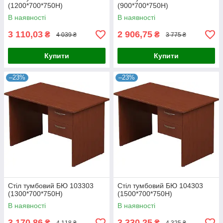
(1200*700*750Н)
(900*700*750Н)
В наявності
В наявності
3 110,03
2 906,75
₴
₴
4 039 ₴
3 775 ₴
Купити
Купити
–23%
–23%
Стіл тумбовий БЮ 103303
Стіл тумбовий БЮ 104303
(1300*700*750Н)
(1500*700*750Н)
В наявності
В наявності
3 170,86
3 330,25
₴
₴
4 118 ₴
4 325 ₴