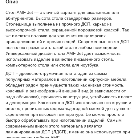
Опис
Стол AMF Jet — отличный вариант для школьников или
абитуриентов. Высота стола стандартных размеров.
Столешница выполнена из прочного ДСП, каркас из
высокопрочной стали, окрашенной порошковой краской. Так
же имеются полочки для хранения канцелярских
принадлежностей и прочих вещей. Современные цвета ДСП
позволяют разместить такой стол в любом помещении.
Универсальный дизайн стола AMF Jet дает возможность
использовать изделие в качестве письменного стола,
компьютерного стола или стола для ноутбука.
ДСП – древесно-стружечная плита один из самых
популярных материалов в изготовлении корпусной мебели,
обладает рядом преимуществ таких как низкая стоимость,
красивый и разнообразный внешний вид (в зависимости от
вида облицовки), прочность конструкции, устойчивость к влаге
и деформации. Как известно ДСП изготавливают из стружки и
опилок, пропитанных формальдегидной смолой для лучшего
скрепления при высокой температуре. Её можно просто и
быстро обрабатывать при изготовлении изделий. Самым
современным видом этого материала является
ламинированная ДСП (ЛДСП), именно она используется при
изготовлении мебели AMF.