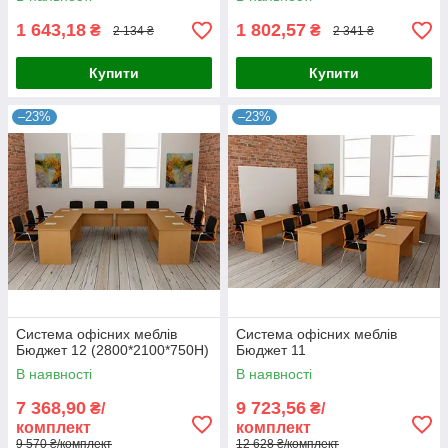
1 643,18
1 802,57
₴
₴
2 134 ₴
2 341 ₴
Купити
Купити
–23%
–23%
Система офісних меблів
Система офісних меблів
Бюджет 12 (2800*2100*750Н)
Бюджет 11
В наявності
В наявності
7 368,90
9 723,56
₴/
₴/
комплект
комплект
9 570 ₴/комплект
12 628 ₴/комплект