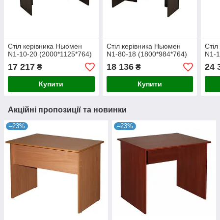
Стіл керівника Ньюмен
Стіл керівника Ньюмен
Стіл
N1-10-20 (2000*1125*764)
N1-80-18 (1800*984*764)
N1-1
17 217
18 136
24 
₴
₴
Купити
Купити
Акційні пропозиції та новинки
–23%
–23%