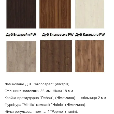
Ламіноване ДСП "Kronospan" (Австрія).
Стільниця завтовшки 36 мм. Ніжки 18 мм.
Крайка протиударна "Rehau", (Німеччина) — стільниця 2 мм.
Фурнітура "Minifix" компанії "Hafele" (Німеччина).
Ніжки регульовані компанії "Рерmo" (Італія).