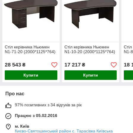
Стіл керівника Ньюмен
Стіл керівника Ньюмен
Стіл
N1-71-20 (2000*1125*764)
N1-10-20 (2000*1125*764)
N1-8
28 543
17 217
18 
₴
₴
Купити
Купити
Про нас
97% позитивних з 34 відгуків за рік
Працює з 05.02.2016
м. Київ
Києво-Святошинський район с. Тарасівка Київська