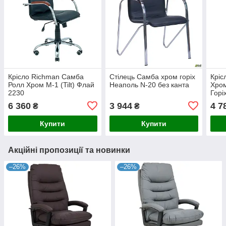
Крісло Richman Самба
Стілець Самба хром горіх
Кріс
Ролл Хром M-1 (Tilt) Флай
Неаполь N-20 без канта
Хром
2230
Горі
6 360
3 944
4 7
₴
₴
Купити
Купити
Акційні пропозиції та новинки
–26%
–26%