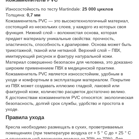
Износостойкость по тесту Martindale:
25 000 циклов
Толщина:
0,7 мм
Кожзаменитель PVC — это высокотехнологичный материал,
состоящий из нескольких слоев, у каждого из которых своя
функция. Нижний слой – волокнистая основа, которая
придает материалу уникальные свойства: прочность,
эластичность, способность к драпировке. Основа может быть
трикотажной, тканой или нетканой. Верхний слой – ПВХ,
имитирующий рисунок и фактуру натуральной кожи.
Материал совершенно безопасен для человека, это доказано
широким применением ПВХ в медицинской практике.
Кожзаменитель PVC является износостойким, удобным в
уходе и комфортным в эксплуатации материалом. Покрытие
из ПВХ может создавать иллюзию гладкой, лаковой или
фактурной кожи, количество расцветок достаточно велико.
К достоинствам кожзаменителя PVC относятся: экологическая
безопасность, долгий срок службы, удобство и простота в
уходе.
Правила ухода
Кресла необходимо размещать в сухих, проветриваемых
помещениях (при температуре воздуха от + 5 ° C до + 25 ° C
и относительной влажности воздуха от 30% до 70%). Для