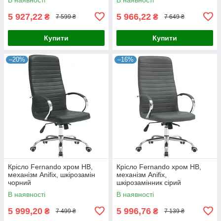
5 927,22
5 966,22
₴
₴
7 599 ₴
7 649 ₴
Купити
Купити
–20%
–16%
Крісло Fernando хром НВ,
Крісло Fernando хром НВ,
механізм Anifix, шкірозамін
механізм Anifix,
чорний
шкірозамінник сірий
В наявності
В наявності
5 999,20
5 996,76
₴
₴
7 499 ₴
7 139 ₴