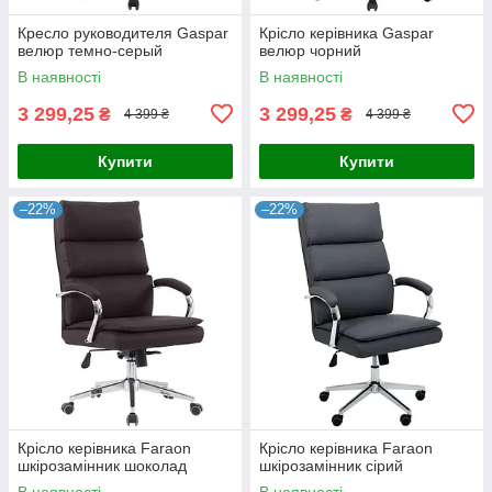
Кресло руководителя Gaspar
Крісло керівника Gaspar
велюр темно-серый
велюр чорний
В наявності
В наявності
3 299,25
3 299,25
₴
₴
4 399 ₴
4 399 ₴
Купити
Купити
–22%
–22%
Крісло керівника Faraon
Крісло керівника Faraon
шкірозамінник шоколад
шкірозамінник сірий
В наявності
В наявності