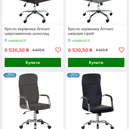
Крісло керівника Armani
Крісло керівника Armani
шкірозамінник шоколад
шкірзам сірий
В наявності
В наявності
6 530,50
6 530,50
₴
₴
8 825 ₴
8 825 ₴
Купити
Купити
–25%
–25%