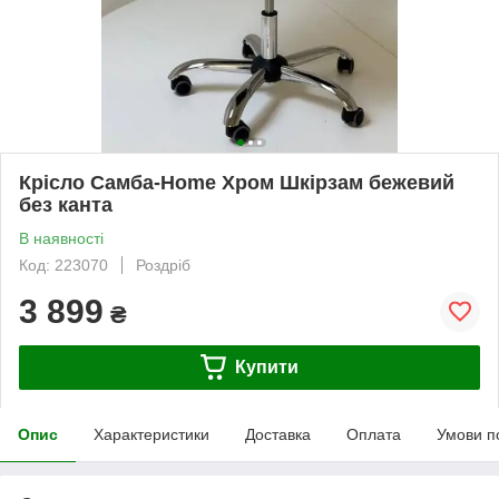
Крісло Самба-Home Хром Шкірзам бежевий
без канта
В наявності
Код: 223070
Роздріб
3 899
₴
Купити
Опис
Характеристики
Доставка
Оплата
Умови п