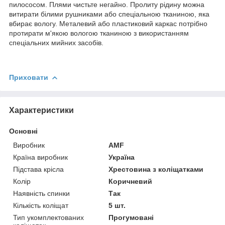
пилососом. Плями чистьте негайно. Пролиту рідину можна
витирати білими рушниками або спеціальною тканиною, яка
вбирає вологу. Металевий або пластиковий каркас потрібно
протирати м'якою вологою тканиною з використанням
спеціальних мийних засобів.
Приховати
Характеристики
Основні
Виробник
AMF
Країна виробник
Україна
Підстава крісла
Хрестовина з коліщатками
Колір
Коричневий
Наявність спинки
Так
Кількість коліщат
5 шт.
Тип укомплектованих
Прогумовані