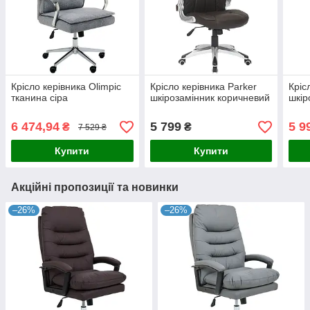
Крісло керівника Olimpic
Крісло керівника Parker
Кріс
тканина сіра
шкірозамінник коричневий
шкір
6 474,94
5 799
5 9
₴
₴
7 529 ₴
Купити
Купити
Акційні пропозиції та новинки
–26%
–26%