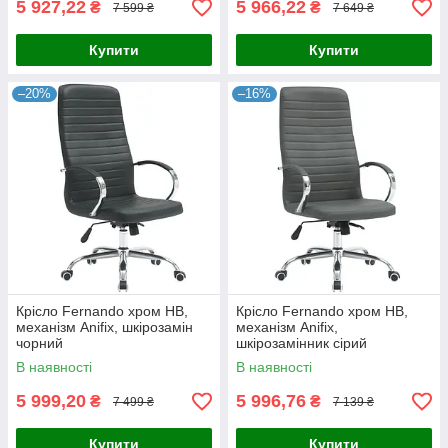
5 927,22
5 966,22
₴
₴
7 599 ₴
7 649 ₴
Купити
Купити
–20%
–16%
Крісло Fernando хром НВ,
Крісло Fernando хром НВ,
механізм Anifix, шкірозамін
механізм Anifix,
чорний
шкірозамінник сірий
В наявності
В наявності
5 999,20
5 996,76
₴
₴
7 499 ₴
7 139 ₴
Купити
Купити