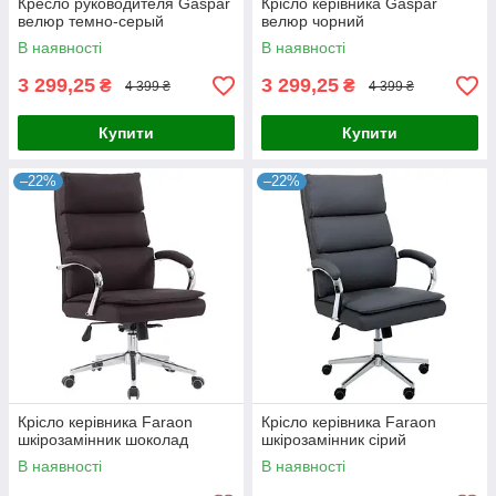
Кресло руководителя Gaspar
Крісло керівника Gaspar
велюр темно-серый
велюр чорний
В наявності
В наявності
3 299,25
3 299,25
₴
₴
4 399 ₴
4 399 ₴
Купити
Купити
–22%
–22%
Крісло керівника Faraon
Крісло керівника Faraon
шкірозамінник шоколад
шкірозамінник сірий
В наявності
В наявності