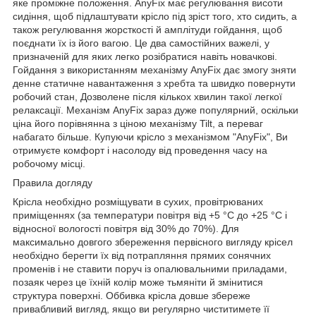
яке проміжне положення. AnyFix має регулювання висоти
сидіння, щоб підлаштувати крісло під зріст того, хто сидить, а
також регулювання жорсткості й амплітуди гойдання, щоб
поєднати їх із його вагою. Це два самостійних важелі, у
призначеній для яких легко розібратися навіть новачкові.
Гойдання з використанням механізму AnyFix дає змогу зняти
денне статичне навантаження з хребта та швидко повернути
робочий стан, Дозволене після кількох хвилин такої легкої
релаксації. Механізм AnyFix зараз дуже популярний, оскільки
ціна його порівнянна з ціною механізму Tilt, а переваг
набагато більше. Купуючи крісло з механізмом "AnyFix", Ви
отримуєте комфорт і насолоду від проведення часу на
робочому місці.
Правила догляду
Крісла необхідно розміщувати в сухих, провітрюваних
приміщеннях (за температури повітря від +5 °C до +25 °C і
відносної вологості повітря від 30% до 70%). Для
максимально довгого збереження первісного вигляду крісел
необхідно берегти їх від потрапляння прямих сонячних
променів і не ставити поруч із опалювальними приладами,
позаяк через це їхній колір може тьмяніти й змінитися
структура поверхні. Оббивка крісла довше збереже
привабливий вигляд, якщо ви регулярно чиститимете її