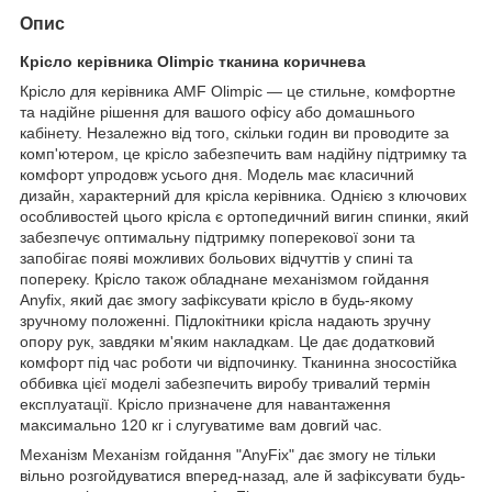
Опис
Крісло керівника Olimpic тканина коричнева
Крісло для керівника AMF Olimpic — це стильне, комфортне
та надійне рішення для вашого офісу або домашнього
кабінету. Незалежно від того, скільки годин ви проводите за
комп'ютером, це крісло забезпечить вам надійну підтримку та
комфорт упродовж усього дня. Модель має класичний
дизайн, характерний для крісла керівника. Однією з ключових
особливостей цього крісла є ортопедичний вигин спинки, який
забезпечує оптимальну підтримку поперекової зони та
запобігає появі можливих больових відчуттів у спині та
попереку. Крісло також обладнане механізмом гойдання
Anyfix, який дає змогу зафіксувати крісло в будь-якому
зручному положенні. Підлокітники крісла надають зручну
опору рук, завдяки м'яким накладкам. Це дає додатковий
комфорт під час роботи чи відпочинку. Тканинна зносостійка
оббивка цієї моделі забезпечить виробу тривалий термін
експлуатації. Крісло призначене для навантаження
максимально 120 кг і слугуватиме вам довгий час.
Механізм Механізм гойдання "AnyFix" дає змогу не тільки
вільно розгойдуватися вперед-назад, але й зафіксувати будь-