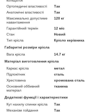
коліщаток
Ортопедичні властивості
Так
Анатомічні властивості
Так
Максимально допустиме
120 кг
навантаження
Гарантійний термін
12 міс
Стан
Новий
Тип крісла
Крісло керівника
Габаритні розміри крісла
Вага крісла
14.7 кг
Матеріал виготовлення крісла
Каркас крісла
метал
Підлокітник
сталь
Хрестовина
хромована сталь
Основний оббивний
тканина
матеріал
Додаткові функції і характеристики
Кут нахилу спинки крісла
Так
Механізм гойдання
Так