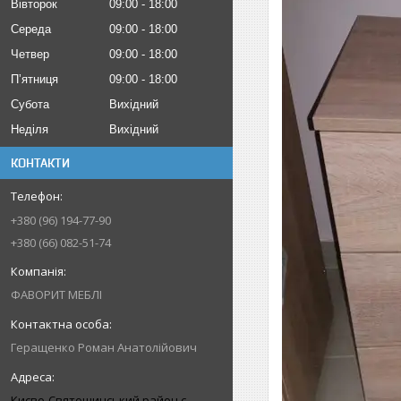
Вівторок
09:00
18:00
Середа
09:00
18:00
Четвер
09:00
18:00
Пʼятниця
09:00
18:00
Субота
Вихідний
Неділя
Вихідний
КОНТАКТИ
+380 (96) 194-77-90
+380 (66) 082-51-74
ФАВОРИТ МЕБЛІ
Геращенко Роман Анатолійович
Києво-Святошинський район с.