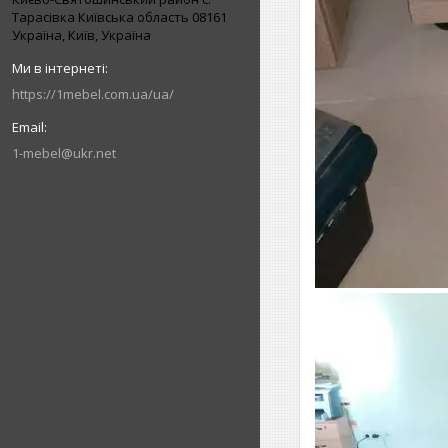
Тарасівка Київська область 08161
Україна, Київ, Україна
https://1mebel.com.ua/ua/
1-mebel@ukr.net