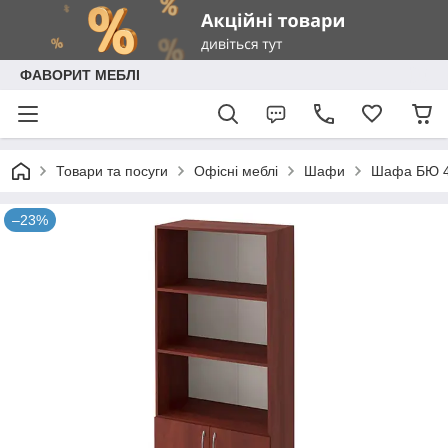
ФАВОРИТ МЕБЛІ
Товари та посуги
Офісні меблі
Шафи
Шафа БЮ 41
–23%