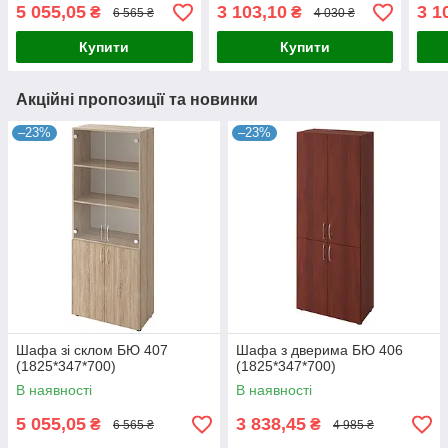
5 055,05
3 103,10
3 1
₴
₴
6 565 ₴
4 030 ₴
Купити
Купити
Акційні пропозиції та новинки
–23%
–23%
Шафа зі склом БЮ 407
Шафа з дверима БЮ 406
(1825*347*700)
(1825*347*700)
В наявності
В наявності
5 055,05
3 838,45
₴
₴
6 565 ₴
4 985 ₴