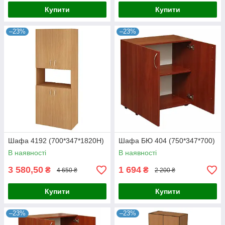
Купити
Купити
–23%
–23%
Шафа 4192 (700*347*1820Н)
Шафа БЮ 404 (750*347*700)
В наявності
В наявності
3 580,50
1 694
₴
₴
4 650 ₴
2 200 ₴
Купити
Купити
–23%
–23%