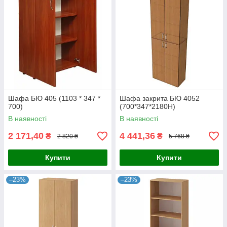
Шафа БЮ 405 (1103 * 347 *
Шафа закрита БЮ 4052
700)
(700*347*2180Н)
В наявності
В наявності
2 171,40
4 441,36
₴
₴
2 820 ₴
5 768 ₴
Купити
Купити
–23%
–23%