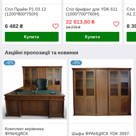
Стіл Прайм Р1.03.12
Стіл брифінг для YDK 611
Стіл
(1200*800*750H)
(1000*700*760H)
А1.2
22 813,80
₴
6 482
8 3
₴
24 270 ₴
Купити
Купити
Акційні пропозиції та новинки
–6%
–6%
Комплект керівника
ФРАНЦИСК
Шафа ФРАНЦИСК YDK 3097-