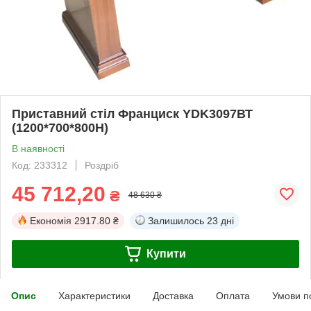
Приставний стіл Франциск YDK3097ВТ
(1200*700*800H)
В наявності
Код: 233312
Роздріб
45 712,20
₴
48 630 ₴
Економія
2917.80 ₴
Залишилось
23 дні
Купити
Опис
Характеристики
Доставка
Оплата
Умови п