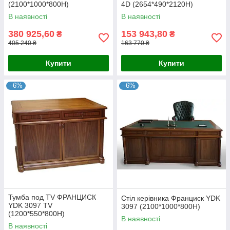
(2100*1000*800H)
4D (2654*490*2120H)
В наявності
В наявності
380 925,60
153 943,80
₴
₴
405 240 ₴
163 770 ₴
Купити
Купити
–6%
–6%
Тумба под TV ФРАНЦИСК
Стіл керівника Франциск YDK
YDK 3097 TV
3097 (2100*1000*800H)
(1200*550*800H)
В наявності
В наявності