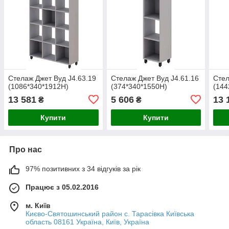
Стелаж Джет Вуд J4.63.19
Стелаж Джет Вуд J4.61.16
Стел
(1086*340*1912Н)
(374*340*1550Н)
(144
13 581
5 606
13 
₴
₴
Купити
Купити
Про нас
97% позитивних з 34 відгуків за рік
Працює з 05.02.2016
м. Київ
Києво-Святошинський район с. Тарасівка Київська
область 08161 Україна, Київ, Україна