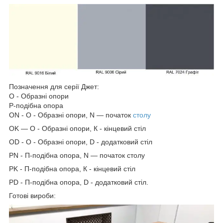
Позначення для серії Джет:
О - Образні опори
Р-подібна опора
ON - O - Образні опори, N — початок
столу
OK — O - Образні опори, К - кінцевий стіл
OD - O - Образні опори, D - додатковий стіл
PN - П-подібна опора, N — початок столу
PK - П-подібна опора, К - кінцевий стіл
PD - П-подібна опора, D - додатковий стіл.
Готові вироби: