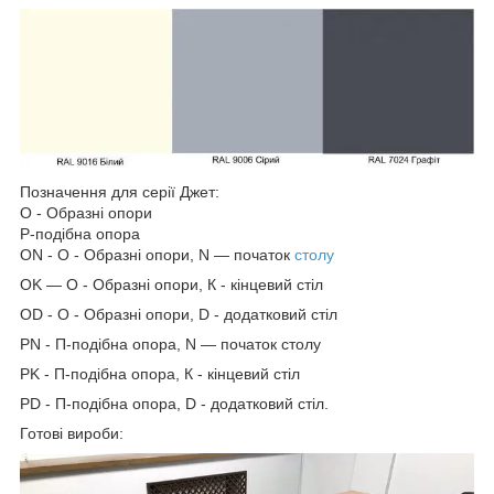
Позначення для серії Джет:
О - Образні опори
Р-подібна опора
ON - O - Образні опори, N — початок
столу
OK — O - Образні опори, К - кінцевий стіл
OD - O - Образні опори, D - додатковий стіл
PN - П-подібна опора, N — початок столу
PK - П-подібна опора, К - кінцевий стіл
PD - П-подібна опора, D - додатковий стіл.
Готові вироби: