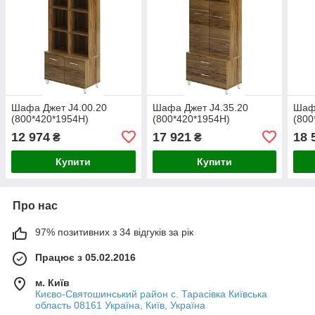
Шафа Джет J4.00.20
Шафа Джет J4.35.20
Шафа
(800*420*1954Н)
(800*420*1954Н)
(800
12 974
17 921
18 
₴
₴
Купити
Купити
Про нас
97% позитивних з 34 відгуків за рік
Працює з 05.02.2016
м. Київ
Києво-Святошинський район с. Тарасівка Київська
область 08161 Україна, Київ, Україна