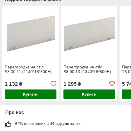
Перегородка на стіл
Перегородка на стіл
Пере
S8.00.11 (1140*16*500H)
S8.00.13 (1340*16*500H)
Т8.0
1 132
1 295
5 7
₴
₴
Купити
Купити
Про нас
97% позитивних з 34 відгуків за рік