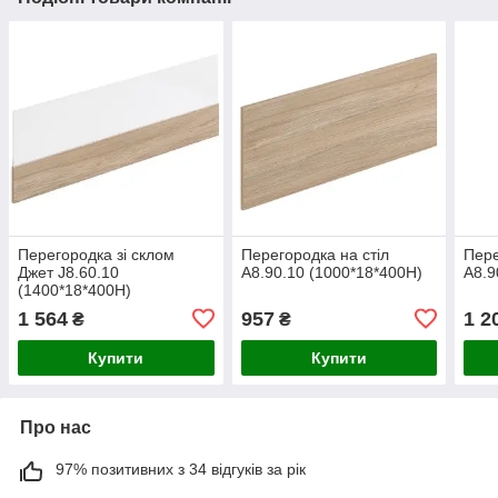
Перегородка зі склом
Перегородка на стіл
Пере
Джет J8.60.10
А8.90.10 (1000*18*400H)
А8.9
(1400*18*400Н)
1 564
957
1 2
₴
₴
Купити
Купити
Про нас
97% позитивних з 34 відгуків за рік