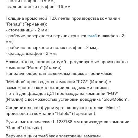
- полки шкафов - 18 мм;
- задние стенки шкафов - 16 мм.
Толщина кромочной ПВХ ленты производства компании
"Rehau" (Германия):
- столешницы - 2 мм;
- рабочие поверхности верхних крышек
тумб
и шкафов - 2
мм;
- рабочие поверхности полок шкафов - 2 мм;
- фасады шкафов - 2 мм.
Ножки столов, шкафов и тумб - регулируемые производства
компании "Permo" (Италия).
Направляющие для выдвижных ящиков - роликовые
“Metabox” производства компании “FGV” (Италия) с
возможностью комплектации доводчиками ящиков.
Петли для фасадов ДСП производства компании “FGV”
(Италия) с возможностью установки доводчика “SlowMotion“.
Соединительная фурнитура - корпусные стяжки "Minifix"
производства компании "Hafele" (Германия).
Ручки - металлические L 128/138 мм производства компании
"Gamet" (Польша).
Верхние ящики тумб укомплектованы замками.