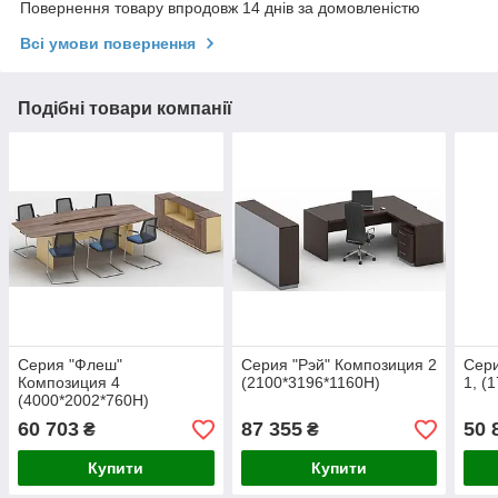
Повернення товару впродовж 14 днів за домовленістю
Всі умови повернення
Подібні товари компанії
Серия "Флеш"
Серия "Рэй" Композиция 2
Cери
Композиция 4
(2100*3196*1160H)
1, (
(4000*2002*760H)
60 703
87 355
50 
₴
₴
Купити
Купити