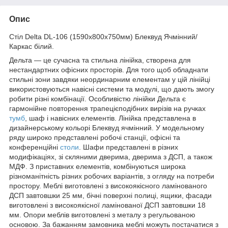
Опис
Стіл Delta DL-106 (1590х800х750мм) Блеквуд Ячмінний/
Каркас білий.
Дельта — це сучасна та стильна лінійка, створена для
нестандартних офісних просторів. Для того щоб обладнати
стильні зони завдяки неординарним елементам у цій лінійці
використовуються навісні системи та модулі, що дають змогу
робити різні комбінації. Особливістю лінійки Дельта є
гармонійне повторення трапецієподібних вирізів на ручках
тумб
, шаф і навісних елементів. Лінійка представлена в
дизайнерському кольорі Блеквуд ячмінний. У модельному
ряду широко представлені робочі станції, офісні та
конференційні
столи
. Шафи представлені в різних
модифікаціях, зі скляними дверима, дверима з ДСП, а також
МДФ. З приставних елементів, комбінуються широка
різноманітність різних робочих варіантів, з огляду на потреби
простору. Меблі виготовлені з високоякісного ламінованого
ДСП завтовшки 25 мм, бічні поверхні полиці, ящики, фасади
виготовлені з високоякісної ламінованої ДСП завтовшки 18
мм. Опори меблів виготовлені з металу з регульованою
основою. За бажанням замовника меблі можуть постачатися з