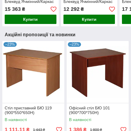
Блеквуд Ячмінний/Каркас
Блеквуд Ячмінний/Каркас
Блек
білий
білий
біли
15 363
12 292
17 
₴
₴
Купити
Купити
Акційні пропозиції та новинки
–23%
–23%
Стіл приставний БЮ 119
Офісний стіл БЮ 101
(900*550*650Н)
(900*700*750Н)
В наявності
В наявності
1 111,11
1 386
₴
₴
1 443 ₴
1 800 ₴