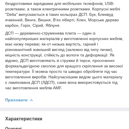
бездротовими зарядками для мобільних телефонів, USB-
розетками, а також електричними розетками. Корпусні меблі
"Delta" випускаються в таких кольорах ДСП: Бук, Блеквуд
ячмінний, Венге, Вишня, В'яз ліберті, Клен, Морське дерево
карбон, Горіх, Сірий, Яблуня.
ДСП — деревинно-струменева плита — один із
найпопулярніших матеріалів у виготовленні корпусних меблів,
має низку переваг, як-от низька вартість, гарний і
різноманітний зовнішній вигляд (залежно від типу лички),
міцність конструкції, стійкість до вологи та деформації. Як
відомо, ДСП виготовляють зі стружки й тирси, просочених
формальдегідною смолою для кращого скріплення за високої
температури. Її можна просто та швидко обробляти під час
виготовлення виробів. Найсучаснішим видом цього матеріалу
є ламінована ДСП (ЛДСП), саме вона використовується під
час виготовлення меблів AMF.
Приховати
Характеристики
Основні