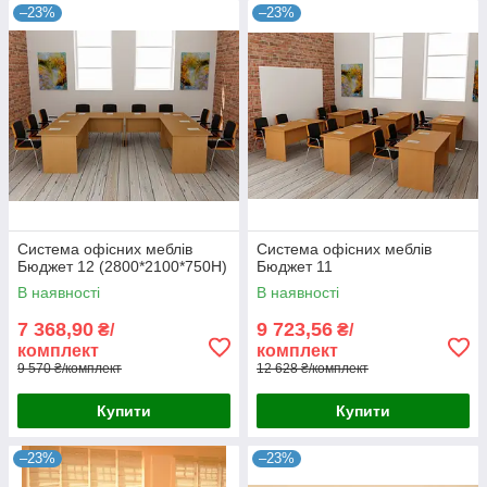
–23%
–23%
Система офісних меблів
Система офісних меблів
Бюджет 12 (2800*2100*750Н)
Бюджет 11
В наявності
В наявності
7 368,90
9 723,56
₴/
₴/
комплект
комплект
9 570 ₴/комплект
12 628 ₴/комплект
Купити
Купити
–23%
–23%