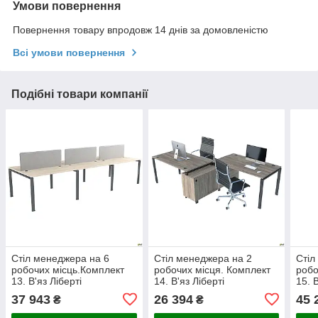
Умови повернення
Повернення товару впродовж 14 днів за домовленістю
Всі умови повернення
Подібні товари компанії
Стіл менеджера на 6
Стіл менеджера на 2
Стіл
робочих місць.Комплект
робочих місця. Комплект
робо
13. В'яз Ліберті
14. В'яз Ліберті
15. 
Димчастий. Чорний графіт
Димчастий. Чорний графіт
Димч
37 943
26 394
45 
₴
₴