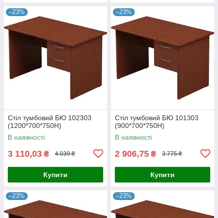
–23%
–23%
Стіл тумбовий БЮ 102303
Стіл тумбовий БЮ 101303
(1200*700*750Н)
(900*700*750Н)
В наявності
В наявності
3 110,03
2 906,75
₴
₴
4 039 ₴
3 775 ₴
Купити
Купити
–23%
–23%