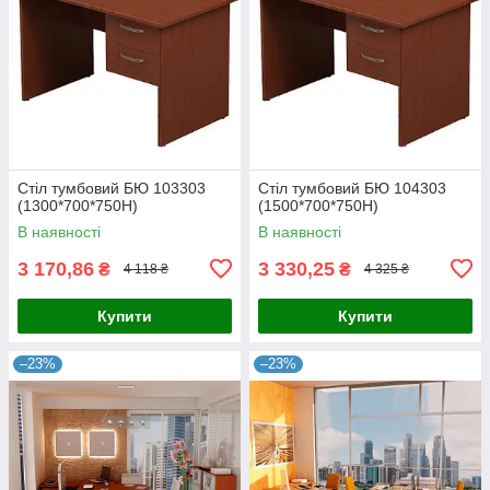
Стіл тумбовий БЮ 103303
Стіл тумбовий БЮ 104303
(1300*700*750Н)
(1500*700*750Н)
В наявності
В наявності
3 170,86
3 330,25
₴
₴
4 118 ₴
4 325 ₴
Купити
Купити
–23%
–23%