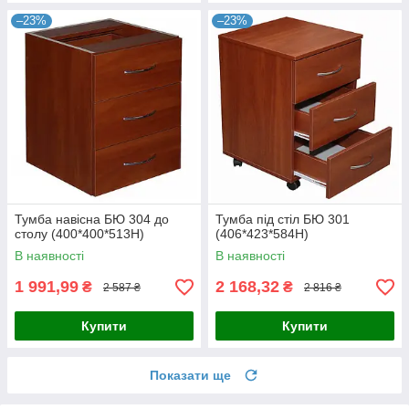
–23%
–23%
Тумба навісна БЮ 304 до
Тумба під стіл БЮ 301
столу (400*400*513Н)
(406*423*584Н)
В наявності
В наявності
1 991,99
2 168,32
₴
₴
2 587 ₴
2 816 ₴
Купити
Купити
Показати ще