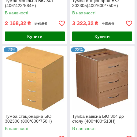
Тумба мобільна БЮ 301
Тумба стаціонарна БЮ
(406*423*584Н)
302305(400*600*750Н)
В наявності
В наявності
2 168,32
3 323,32
₴
₴
2 816 ₴
4 316 ₴
Купити
Купити
–23%
–23%
Тумба стаціонарна БЮ
Тумба навісна БЮ 304 до
302306 (800*600*750Н)
столу (400*400*513Н)
В наявності
В наявності