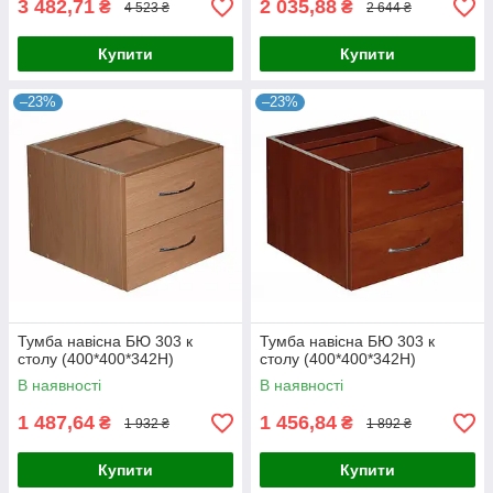
3 482,71
2 035,88
₴
₴
4 523 ₴
2 644 ₴
Купити
Купити
–23%
–23%
Тумба навісна БЮ 303 к
Тумба навісна БЮ 303 к
столу (400*400*342Н)
столу (400*400*342Н)
В наявності
В наявності
1 487,64
1 456,84
₴
₴
1 932 ₴
1 892 ₴
Купити
Купити