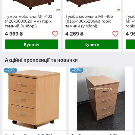
Тумба мобільна МГ-401
Тумба мобільна МГ-405
Тумб
(420х500х620 мм) горіх
(816х400х620мм) горіх
МГ-4
темний (у зборі)
темний (у зборі)
горі
4 969
4 269
4 9
₴
₴
Купити
Купити
Акційні пропозиції та новинки
–23%
–23%