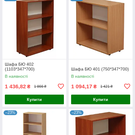
Шафа БЮ 402
(1103*347*700)
Шафа БЮ 401 (750*347*700)
В наявності
В наявності
1 436,82
1 094,17
₴
₴
1 866 ₴
1 421 ₴
Купити
Купити
–23%
–23%