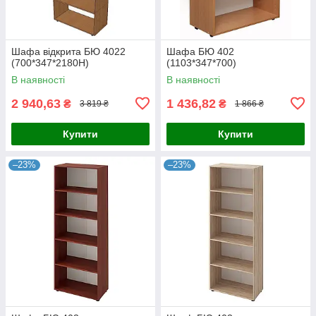
Шафа відкрита БЮ 4022
Шафа БЮ 402
(700*347*2180Н)
(1103*347*700)
В наявності
В наявності
2 940,63
1 436,82
₴
₴
3 819 ₴
1 866 ₴
Купити
Купити
–23%
–23%