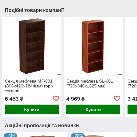
Подібні товари компанії
Секція меблева МГ-601
Секція меблева SL-601
Секц
(806х420х1844мм) горіх
(720х340х1825 мм)
(720
темний
6 453
4 969
3 4
₴
₴
Купити
Купити
Акційні пропозиції та новинки
–23%
–23%