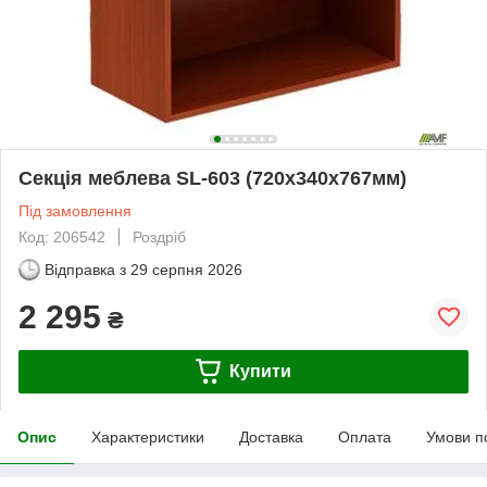
Секція меблева SL-603 (720х340х767мм)
Під замовлення
Код: 206542
Роздріб
Відправка з
29 серпня 2026
2 295
₴
Купити
Опис
Характеристики
Доставка
Оплата
Умови п