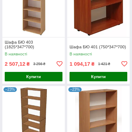
Шафа БЮ 403
(1825*347*700)
Шафа БЮ 401 (750*347*700)
В наявності
В наявності
2 507,12
1 094,17
₴
₴
3 256 ₴
1 421 ₴
Купити
Купити
–23%
–23%