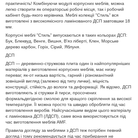
практичність! Комбінуючи модулі корпусних меблів, можна
легко створити як операторські робочі місця, так і робочий
кабінет будь-якого керівника. Меблі колекції "Стиль" вся
виготовлені з високоякісного ламінованого ДСП завтовшки 18
мм.
Корпусні меблі "Стиль" випускаються в таких кольорах ДСП:
Бук, Блеквуд, Венге, Вишня, В'яз ліберті, Клен, Морське
дерево карбон, Горіх, Сірий, Яблуня.
ДСП
ДСП — деревинно-стружкова плита один із найпопулярніших
матеріалів у виготовленні корпусних меблів, має низку
переваг, як-от низька вартість, гарний і різноманітний
зовнішній вигляд (залежно від типу лички), міцність
конструкції, стійкість до вологи та деформації. Як відомо, ДСП
виготовляють зі стружки й тирси, просочених
формальдегідною смолою для кращого скріплення за високої
температури. Її можна просто та швидко обробляти під час
виготовлення виробів. Найсучаснішим видом цього матеріалу
є ламінована ДСП (ЛДСП), саме вона використовується під
час виготовлення меблів AMF.
Правила догляду за меблями з ДСП теж потрібен певний
догляд і тому рекомендується під час прибирання не