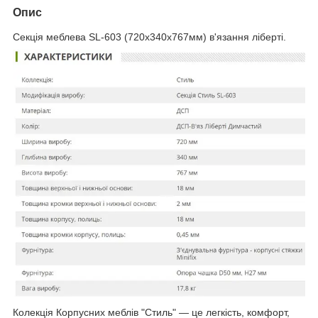
Опис
Секція меблева SL-603 (720х340х767мм) в'язання ліберті.
Колекція Корпусних меблів "Стиль" — це легкість, комфорт,