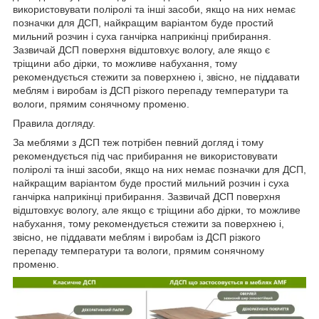
використовувати поліролі та інші засоби, якщо на них немає
позначки для ДСП, найкращим варіантом буде простий
мильний розчин і суха ганчірка наприкінці прибирання.
Зазвичай ДСП поверхня відштовхує вологу, але якщо є
тріщини або дірки, то можливе набухання, тому
рекомендується стежити за поверхнею і, звісно, не піддавати
меблям і виробам із ДСП різкого перепаду температури та
вологи, прямим сонячному променю.
Правила догляду.
За меблями з ДСП теж потрібен певний догляд і тому
рекомендується під час прибирання не використовувати
поліролі та інші засоби, якщо на них немає позначки для ДСП,
найкращим варіантом буде простий мильний розчин і суха
ганчірка наприкінці прибирання. Зазвичай ДСП поверхня
відштовхує вологу, але якщо є тріщини або дірки, то можливе
набухання, тому рекомендується стежити за поверхнею і,
звісно, не піддавати меблям і виробам із ДСП різкого
перепаду температури та вологи, прямим сонячному
променю.