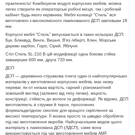
практичність! Комбінуючи модулі корпусних меблів, можна
легко створити як операторські робочі місця, так і робочий
кабінет будь-якого керівника. Меблі колекції "Стиль" вся
виготовлені з високоякісного ламінованого ДСП завтовшки 18
мм.
Корпусні меблі "Стиль" випускаються в таких кольорах ДСП:
Бук, Блеквуд, Венге, Вишня, В'яз ліберті, Клен, Морське
дерево карбон, Горіх, Сірий, Яблуня.
Стіл Стиль SL-210 В цій модифікації одна бокова стійка
завширшки 600 мм, друга 720 мм.
ДСП
ДСП — деревинно-стружкова плита один із найпопулярніших
матеріалів у виготовленні корпусних меблів, має низку
переваг, як-от низька вартість, гарний і різноманітний
зовнішній вигляд (залежно від типу лички), міцність
конструкції, стійкість до вологи та деформації. Як відомо, ДСП
виготовляють зі стружки й тирси, просочених
формальдегідною смолою для кращого скріплення за
високої температури. Її можна просто та швидко обробляти
під час виготовлення виробів. Найсучаснішим видом цього
матеріалу є ламінована ДСП (ЛДСП), саме вона
використовується під час виготовлення меблів AMF.