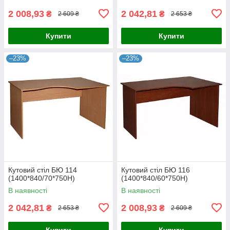
2 008,93
2 042,81
₴
₴
2 609 ₴
2 653 ₴
Купити
Купити
–23%
–23%
Кутовий стіл БЮ 114
Кутовий стіл БЮ 116
(1400*840/70*750Н)
(1400*840/60*750Н)
В наявності
В наявності
2 042,81
2 008,93
₴
₴
2 653 ₴
2 609 ₴
Купити
Купити