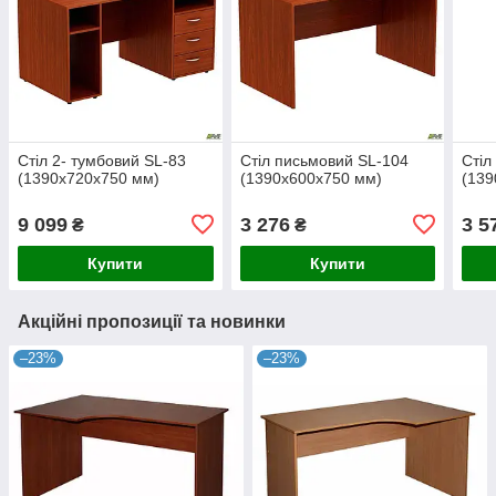
Стіл 2- тумбовий SL-83
Стіл письмовий SL-104
Стіл
(1390х720х750 мм)
(1390х600х750 мм)
(139
9 099
3 276
3 5
₴
₴
Купити
Купити
Акційні пропозиції та новинки
–23%
–23%