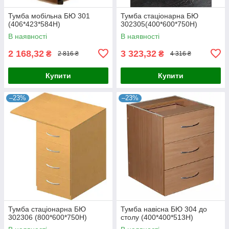
Тумба мобільна БЮ 301
Тумба стаціонарна БЮ
(406*423*584Н)
302305(400*600*750Н)
В наявності
В наявності
2 168,32
3 323,32
₴
₴
2 816 ₴
4 316 ₴
Купити
Купити
–23%
–23%
Тумба стаціонарна БЮ
Тумба навісна БЮ 304 до
302306 (800*600*750Н)
столу (400*400*513Н)