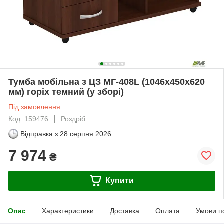
Тумба мобільна з ЦЗ МГ-408L (1046х450х620
мм) горіх темний (у зборі)
Під замовлення
Код: 159476
Роздріб
Відправка з
28 серпня 2026
7 974
₴
Купити
Опис
Характеристики
Доставка
Оплата
Умови п