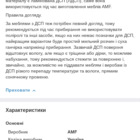
матеріалу є ламінована ДСП (ЛДСП), саме вона
використовується під час виготовлення меблів AMF.
Правила догляду.
За меблями з ДСП теж потрібен певний догляд, тому
рекомендується під час прибирання не використовувати
поліролі та інші засоби, якщо на них немає позначки для ДСП,
найкращим варіантом буде простий мильний розчин і суха
ганчірка наприкінці прибирання. Зазвичай ДСП поверхня
відштовхує вологу, але якщо є тріщини або дірки, то можливе
набухання, тому рекомендується стежити за поверхнею і,
звичайно, за можливістю не піддавати меблям і виробам із
ДСП різкого перепаду температури та вологи, прямим
сонячному променю.
Приховати
Характеристики
Основні
Виробник
AMF
Країна виробник
Україна