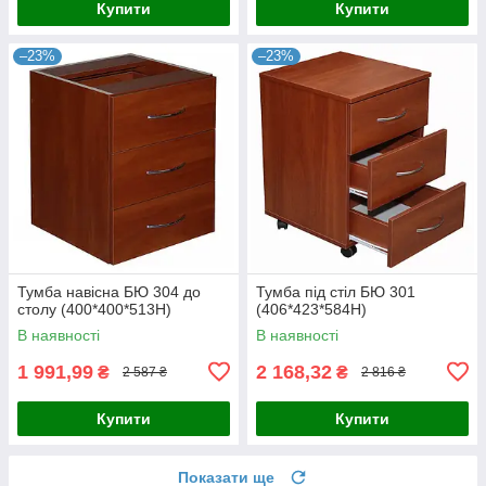
Купити
Купити
–23%
–23%
Тумба навісна БЮ 304 до
Тумба під стіл БЮ 301
столу (400*400*513Н)
(406*423*584Н)
В наявності
В наявності
1 991,99
2 168,32
₴
₴
2 587 ₴
2 816 ₴
Купити
Купити
Показати ще