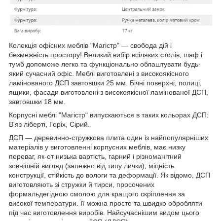
Колекція офісних меблів "Магістр" — свобода дій і
безмежність простору! Великий вибір всіляких столів, шаф і
тумб допоможе легко та функціонально облаштувати будь-
який сучасний офіс. Меблі виготовлені з високоякісного
ламінованого ДСП завтовшки 25 мм. Бічні поверхні, полиці,
ящики, фасади виготовлені з високоякісної ламінованої ДСП,
завтовшки 18 мм.
Корпусні меблі "Магістр" випускаються в таких кольорах ДСП:
В'яз ліберті, Горіх, Сірий.
ДСП — деревинно-стружкова плита один із найпопулярніших
матеріалів у виготовленні корпусних меблів, має низку
переваг, як-от низька вартість, гарний і різноманітний
зовнішній вигляд (залежно від типу лички), міцність
конструкції, стійкість до вологи та деформації. Як відомо, ДСП
виготовляють зі стружки й тирси, просочених
формальдегідною смолою для кращого скріплення за
високої температури. Її можна просто та швидко обробляти
під час виготовлення виробів. Найсучаснішим видом цього