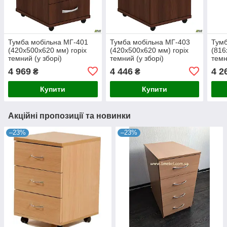
Тумба мобільна МГ-401
Тумба мобільна МГ-403
Тумб
(420х500х620 мм) горіх
(420х500х620 мм) горіх
(816
темний (у зборі)
темний (у зборі)
темн
4 969
4 446
4 2
₴
₴
Купити
Купити
Акційні пропозиції та новинки
–23%
–23%