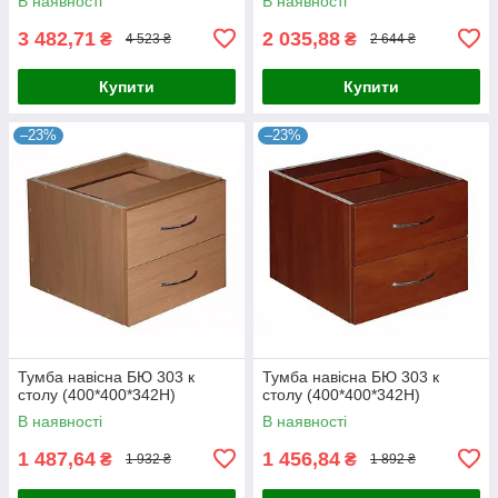
В наявності
В наявності
3 482,71
2 035,88
₴
₴
4 523 ₴
2 644 ₴
Купити
Купити
–23%
–23%
Тумба навісна БЮ 303 к
Тумба навісна БЮ 303 к
столу (400*400*342Н)
столу (400*400*342Н)
В наявності
В наявності
1 487,64
1 456,84
₴
₴
1 932 ₴
1 892 ₴