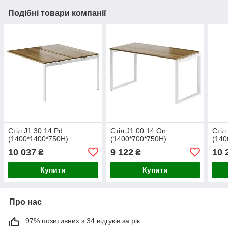
Подібні товари компанії
Стіл J1.30.14 Pd
Стіл J1.00.14 On
Стіл
(1400*1400*750Н)
(1400*700*750Н)
(140
10 037
9 122
10 
₴
₴
Купити
Купити
Про нас
97% позитивних з 34 відгуків за рік