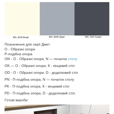
Позначення для серії Джет:
О - Образні опори
Р-подібна опора
ON - O - Образні опори, N — початок
столу
OK — O - Образні опори, К - кінцевий стіл
OD - O - Образні опори, D - додатковий стіл
PN - П-подібна опора, N — початок столу
PK - П-подібна опора, К - кінцевий стіл
PD - П-подібна опора, D - додатковий стіл.
Готові вироби: